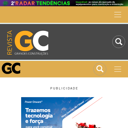
P U B L I C I D A D E