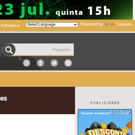
Powered by
Translate
 Sobratema
ões
P U B L I C I D A D E
ABRIR