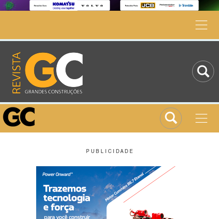
P U B L I C I D A D E