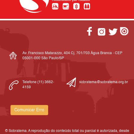
Av. Francisco Matarazzo, 404 Cj. 701/703 Água Branca - CEP
05001-000 São Paulo/SP
Telefone (11) 3662-
sobratema@sobratema.org.br
4159
Comunicar Erro
© Sobratema. A reprodução do conteúdo total ou parcial é autorizada, desde