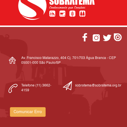
Av. Francisco Matarazzo, 404 Cj. 701/703 Água Branca - CEP
05001-000 São Paulo/SP
Telefone (11) 3662-
sobratema@sobratema.org.br
4159
Comunicar Erro