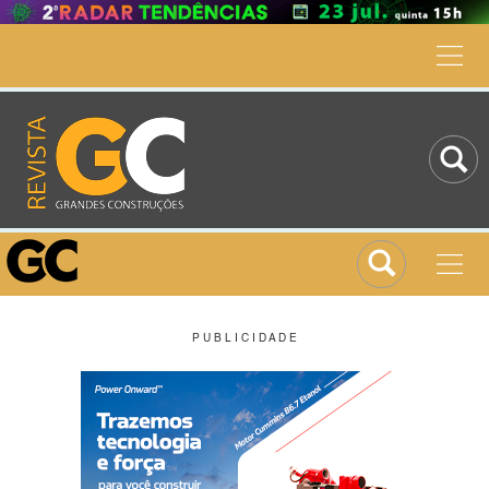
P U B L I C I D A D E