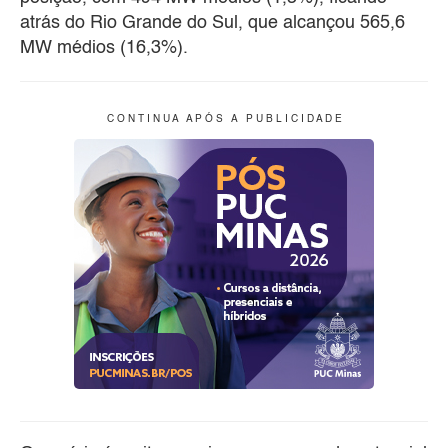
atrás do Rio Grande do Sul, que alcançou 565,6
MW médios (16,3%).
C O N T I N U A A P Ó S A P U B L I C I D A D E