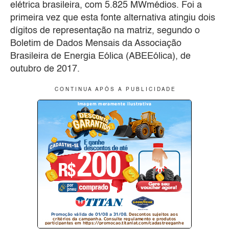
elétrica brasileira, com 5.825 MWmédios. Foi a
primeira vez que esta fonte alternativa atingiu dois
dígitos de representação na matriz, segundo o
Boletim de Dados Mensais da Associação
Brasileira de Energia Eólica (ABEEólica), de
outubro de 2017.
C O N T I N U A A P Ó S A P U B L I C I D A D E