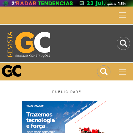
P U B L I C I D A D E