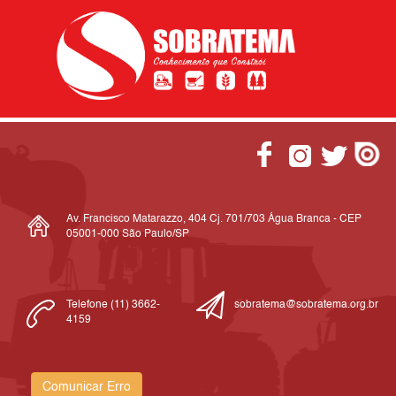
Av. Francisco Matarazzo, 404 Cj. 701/703 Água Branca - CEP
05001-000 São Paulo/SP
Telefone (11) 3662-
sobratema@sobratema.org.br
4159
Comunicar Erro