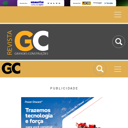
P U B L I C I D A D E