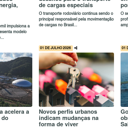
nergia,
de cargas especiais
po
O transporte rodoviário continua sendo o
O s
principal responsável pela movimentação
prof
de cargas no Brasil...
amp
mil impulsiona a
resenta modelo
...
01 DE JULHO 2026
01 
a acelera a
Novos perfis urbanos
Go
 do
indicam mudanças na
ob
forma de viver
Sa