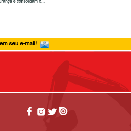
urança e consolidam o...
 em seu e-mail!