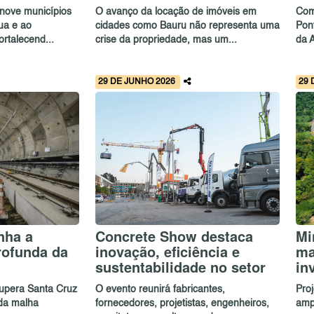
nove municípios
O avanço da locação de imóveis em
Com
ua e ao
cidades como Bauru não representa uma
Pon
ortalecend...
crise da propriedade, mas um...
da A
29 DE JUNHO 2026
29 
nha a
Concrete Show destaca
Mi
rofunda da
inovação, eficiência e
ma
sustentabilidade no setor
in
upera Santa Cruz
O evento reunirá fabricantes,
Pro
 da malha
fornecedores, projetistas, engenheiros,
amp