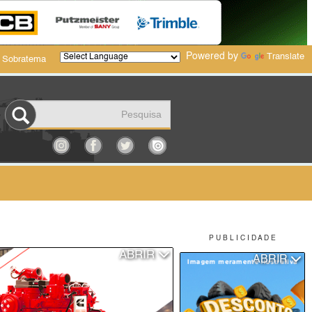
Powered by
Translate
 Sobratema
P U B L I C I D A D E
ABRIR
ABRIR