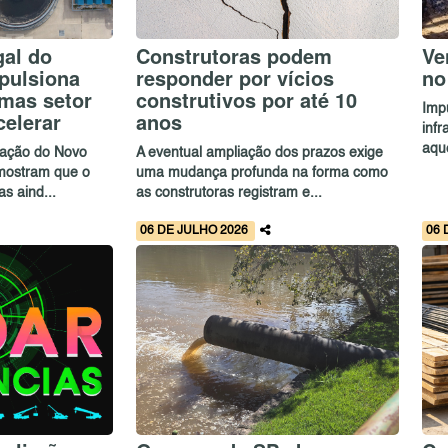
al do
Construtoras podem
Ve
pulsiona
responder por vícios
no
 mas setor
construtivos por até 10
Imp
celerar
anos
inf
aque
vação do Novo
A eventual ampliação dos prazos exige
 mostram que o
uma mudança profunda na forma como
s aind...
as construtoras registram e...
06 DE JULHO 2026
06 