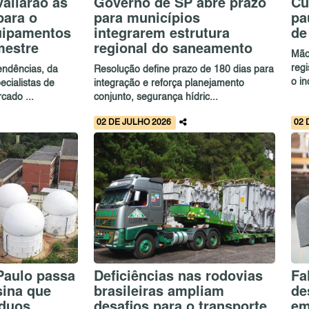
valiarão as
Governo de SP abre prazo
Cu
para o
para municípios
pa
uipamentos
integrarem estrutura
de
mestre
regional do saneamento
Mão
reg
endências, da
Resolução define prazo de 180 dias para
o in
ecialistas de
integração e reforça planejamento
cado ...
conjunto, segurança hídric...
02 DE JULHO 2026
02 
Paulo passa
Deficiências nas rodovias
Fa
sina que
brasileiras ampliam
de
íduos
desafios para o transporte
em