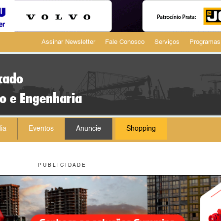
Assinar Newsletter
Fale Conosco
Serviços
Programas
cado
ão e Engenharia
ia
Eventos
Anuncie
Shopping
P U B L I C I D A D E