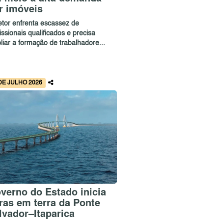
r imóveis
etor enfrenta escassez de
issionais qualificados e precisa
liar a formação de trabalhadore...
DE JULHO 2026
verno do Estado inicia
ras em terra da Ponte
lvador–Itaparica