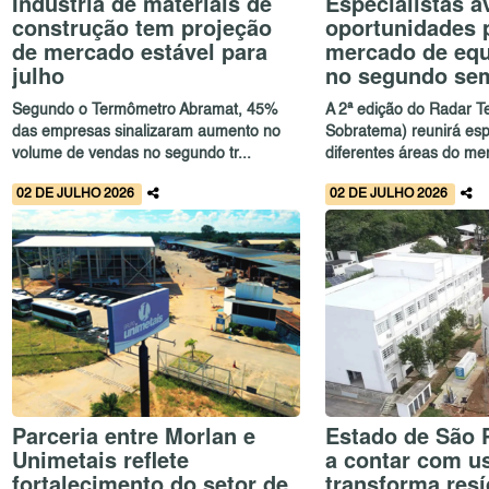
Indústria de materiais de
Especialistas a
construção tem projeção
oportunidades 
de mercado estável para
mercado de eq
julho
no segundo se
Segundo o Termômetro Abramat, 45%
A 2ª edição do Radar T
das empresas sinalizaram aumento no
Sobratema) reunirá esp
volume de vendas no segundo tr...
diferentes áreas do mer
02 DE JULHO 2026
02 DE JULHO 2026
Parceria entre Morlan e
Estado de São 
Unimetais reflete
a contar com u
fortalecimento do setor de
transforma res