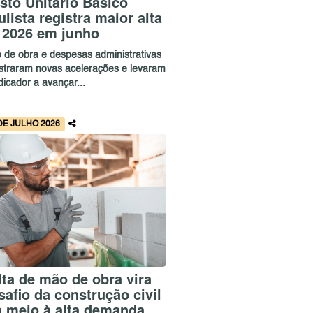
sto Unitário Básico
ulista registra maior alta
 2026 em junho
 de obra e despesas administrativas
istraram novas acelerações e levaram
dicador a avançar...
DE JULHO 2026
lta de mão de obra vira
safio da construção civil
 meio à alta demanda