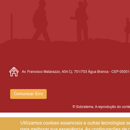
Av. Francisco Matarazzo, 404 Cj. 701/703 Água Branca - CEP 0500
Comunicar Erro
© Sobratema. A reprodução do conteú
Utilizamos cookies essenciais e outras tecnologias
para melhorar sua experiência. As configurações de