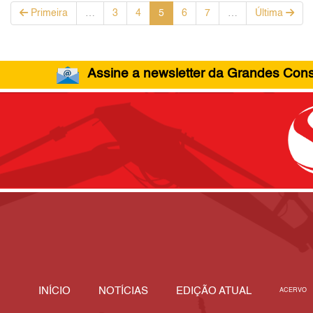
Primeira
…
3
4
5
6
7
…
Última
Assine a newsletter da Grandes Const
INÍCIO
NOTÍCIAS
EDIÇÃO ATUAL
ACERVO