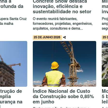
nha a
Concrete Show destaca
Mi
rofunda da
inovação, eficiência e
ma
sustentabilidade no setor
in
upera Santa Cruz
O evento reunirá fabricantes,
Pro
 da malha
fornecedores, projetistas, engenheiros,
amp
arquitetos, consultores e dema...
seg
25 DE JUNHO 2026
25 
trução de
Índice Nacional de Custo
Mo
mplia
da Construção sobe 0,85%
5 
gurança na
em junho
le
l