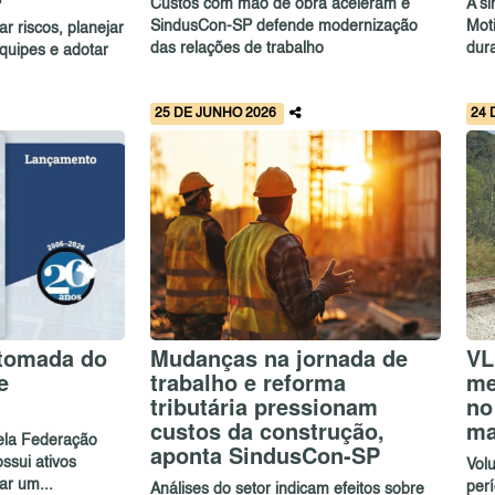
Custos com mão de obra aceleram e
A s
SindusCon-SP defende modernização
Mot
r riscos, planejar
das relações de trabalho
dura
quipes e adotar
25 DE JUNHO 2026
24 
etomada do
Mudanças na jornada de
VL
e
trabalho e reforma
me
tributária pressionam
no
custos da construção,
ma
ela Federação
aponta SindusCon-SP
ssui ativos
Vol
ar um...
per
Análises do setor indicam efeitos sobre