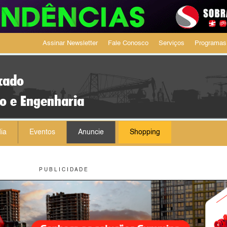
Assinar Newsletter
Fale Conosco
Serviços
Programas
cado
ão e Engenharia
ia
Eventos
Anuncie
Shopping
P U B L I C I D A D E