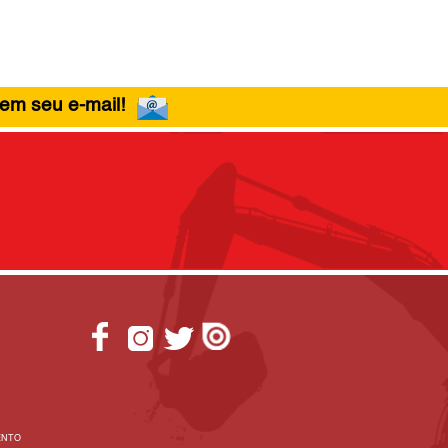
 em seu e-mail!
ENTO