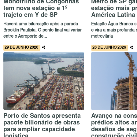
Monotrilho de Congonhas
Metrô de SP ga
tem nova estação e 1º
estação mais p
trajeto em Y de SP
América Latina
Haverá uma bifurcação após a parada
Estação Água Branca s
Brooklin Paulista. O ponto final vai variar
e vira a mais profunda
entre o Aeroporto de...
metroviária
29 DE JUNHO 2026
26 DE JUNHO 2026
Porto de Santos apresenta
Avanço na cons
pacote bilionário de obras
prédios altos a
para ampliar capacidade
desafios de se
logística
construção civi