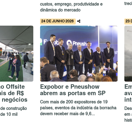
trec
custos, emprego, produtividade e
dinâmica do mercado
24 DE JUNHO 2026
23 
o Offsite
Expobor e Pneushow
Em
is de R$
abrem as portas em SP
av
 negócios
in
Com mais de 200 expositores de 19
países, eventos da indústria da borracha
 de construção
Des
devem receber mais de 9,6...
de 10 mil
em 
hist