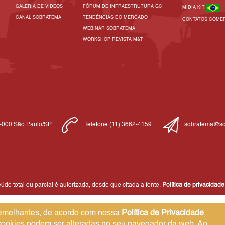
GALERIA DE VÍDEOS
FÓRUM DE INFRAESTRUTURA GC
MÍDIA KIT
CANAL SOBRATEMA
TENDÊNCIAS DO MERCADO
CONTATOS COMER
WEBINAR SOBRATEMA
WORKSHOP REVISTA M&T
1-000 São Paulo/SP
Telefone (11) 3662-4159
sobratema@so
do total ou parcial é autorizada, desde que citada a fonte.
Política de privacidade
 semelhantes, de acordo com nossa
Política de Privacidade
,
 cookies podem ser alteradas no seu navegador da web. Ao