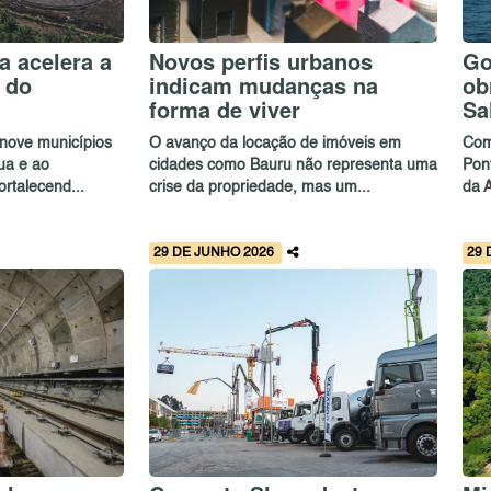
a acelera a
Novos perfis urbanos
Go
 do
indicam mudanças na
ob
forma de viver
Sa
nove municípios
O avanço da locação de imóveis em
Com
ua e ao
cidades como Bauru não representa uma
Pon
ortalecend...
crise da propriedade, mas um...
da A
29 DE JUNHO 2026
29 