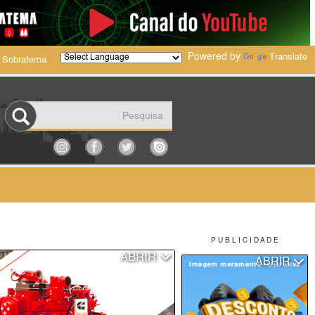
Powered by
Translate
 Sobratema
P U B L I C I D A D E
ABRIR
ABRIR