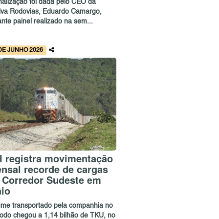
inalização foi dada pelo CEO da
iva Rodovias, Eduardo Camargo,
nte painel realizado na sem...
DE JUNHO 2026
I registra movimentação
nsal recorde de cargas
 Corredor Sudeste em
io
ume transportado pela companhia no
íodo chegou a 1,14 bilhão de TKU, no