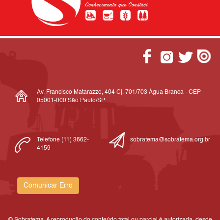
Av. Francisco Matarazzo, 404 Cj. 701/703 Água Branca - CEP
05001-000 São Paulo/SP
Telefone (11) 3662-
sobratema@sobratema.org.br
4159
Comunicar Erro