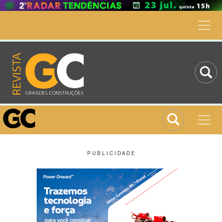
P U B L I C I D A D E