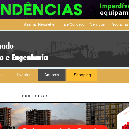
Assinar Newsletter
Fale Conosco
Serviços
Programas
cado
ão e Engenharia
ia
Eventos
Anuncie
Shopping
P U B L I C I D A D E