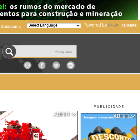
Powered by
Translate
 Sobratema
P U B L I C I D A D E
ABRIR
ABRIR