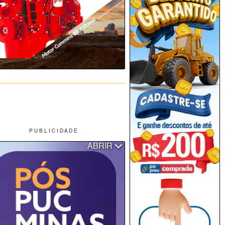
P U B L I C I D A D E
ABRIR