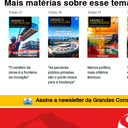
Mais matérias sobre esse tem
Edição 97
Edição 96
Edição 91
"O canteiro de
"As parcerias
Menos política,
obras é a fronteira
público-privadas
mais critérios
da inovação"
são o ponto-chave
técnicos
para a mudança"
Assine a newsletter da Grandes Const