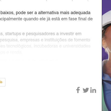
 baixos, pode ser a alternativa mais adequada
cipalmente quando ele já está em fase final de
, startups e pesquisadores a investir em
 pesquisa, empresas e instituições de fomento
es tecnológicos, incubadoras e universidades
os e renda.
nstituições e organismos multi
is