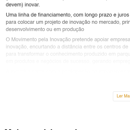
devem) inovar.
Uma linha de financiamento, com longo prazo e juros
para colocar um projeto de inovação no mercado, prin
desenvolvimento ou em produção
O Movimento pela Inovação pretende apoiar empresas
inovação, encurtando a distância entre os centros de
para transformar o conhecimento produzido em parqu
em produtos e negócios de sucesso, gerando empreg
A iniciativa conta com a participação de importantes i
Ler Ma