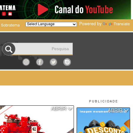
Powered by
Translate
 Sobratema
P U B L I C I D A D E
ABRIR
ABRIR