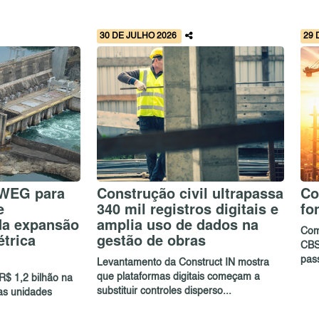
30 DE JULHO 2026
29 
 WEG para
Construção civil ultrapassa
Co
e
340 mil registros digitais e
fo
da expansão
amplia uso de dados na
Com
étrica
gestão de obras
CBS,
pas
Levantamento da Construct IN mostra
que plataformas digitais começam a
R$ 1,2 bilhão na
substituir controles disperso...
as unidades