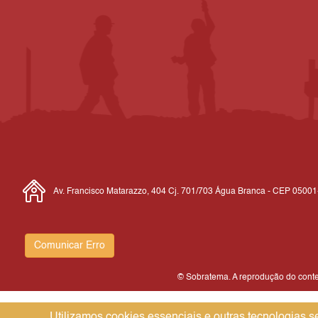
Av. Francisco Matarazzo, 404 Cj. 701/703 Água Branca - CEP 0500
Comunicar Erro
© Sobratema. A reprodução do conteú
Utilizamos cookies essenciais e outras tecnologias