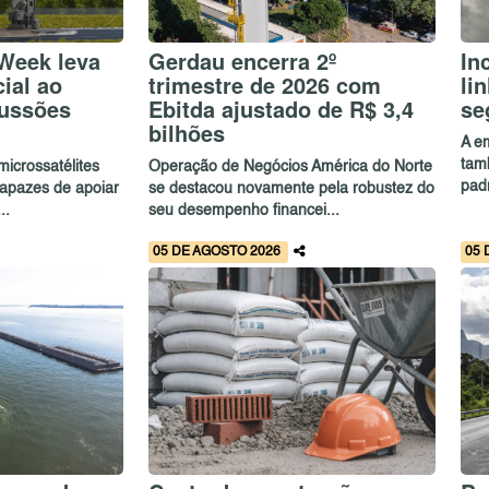
 Week leva
Gerdau encerra 2º
In
ial ao
trimestre de 2026 com
li
cussões
Ebitda ajustado de R$ 3,4
se
bilhões
A e
tam
icrossatélites
Operação de Negócios América do Norte
pad
capazes de apoiar
se destacou novamente pela robustez do
..
seu desempenho financei...
05 DE AGOSTO 2026
05 