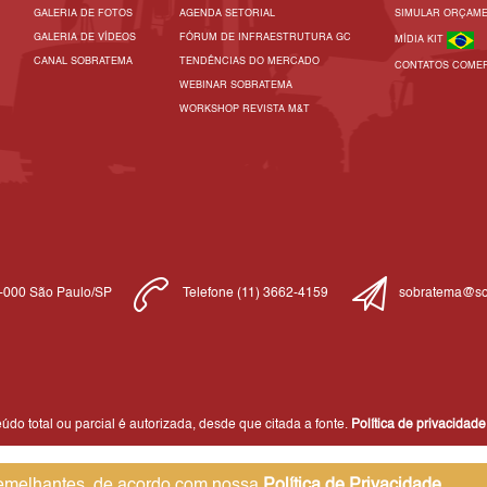
GALERIA DE FOTOS
AGENDA SETORIAL
SIMULAR ORÇAM
GALERIA DE VÍDEOS
FÓRUM DE INFRAESTRUTURA GC
MÍDIA KIT
CANAL SOBRATEMA
TENDÊNCIAS DO MERCADO
CONTATOS COMER
WEBINAR SOBRATEMA
WORKSHOP REVISTA M&T
1-000 São Paulo/SP
Telefone (11) 3662-4159
sobratema@so
do total ou parcial é autorizada, desde que citada a fonte.
Política de privacidade
 semelhantes, de acordo com nossa
Política de Privacidade
,