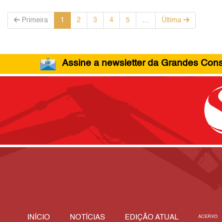
Primeira
1
2
3
4
5
…
Última
Assine a newsletter da Grandes Const
INÍCIO
NOTÍCIAS
EDIÇÃO ATUAL
ACERVO