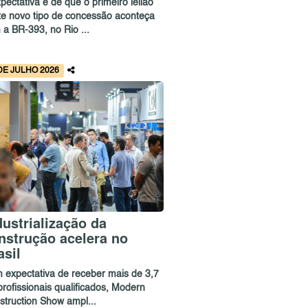
pectativa é de que o primeiro leilão
te novo tipo de concessão aconteça
 a BR-393, no Rio ...
DE JULHO 2026
dustrialização da
nstrução acelera no
asil
 expectativa de receber mais de 3,7
profissionais qualificados, Modern
struction Show ampl...