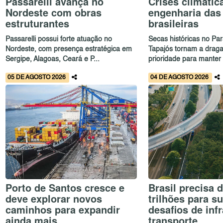
Passarelli avança no
Crises climáti
Nordeste com obras
engenharia das
estruturantes
brasileiras
Passarelli possui forte atuação no
Secas históricas no Pa
Nordeste, com presença estratégica em
Tapajós tornam a dra
Sergipe, Alagoas, Ceará e P...
prioridade para manter 
05 DE AGOSTO 2026
04 DE AGOSTO 2026
Porto de Santos cresce e
Brasil precisa 
deve explorar novos
trilhões para s
caminhos para expandir
desafios de infr
ainda mais
transporte