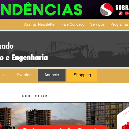
Assinar Newsletter
Fale Conosco
Serviços
Programas
cado
ão e Engenharia
ia
Eventos
Anuncie
Shopping
P U B L I C I D A D E