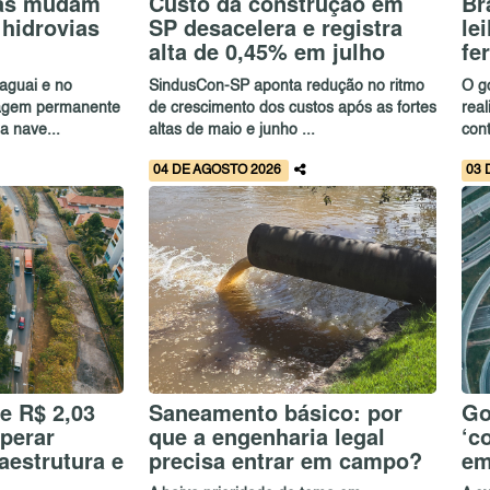
cas mudam
Custo da construção em
Br
 hidrovias
SP desacelera e registra
le
alta de 0,45% em julho
fe
raguai e no
SindusCon-SP aponta redução no ritmo
O g
gagem permanente
de crescimento dos custos após as fortes
real
a nave...
altas de maio e junho ...
con
04 DE AGOSTO 2026
03 
de R$ 2,03
Saneamento básico: por
Go
uperar
que a engenharia legal
‘c
aestrutura e
precisa entrar em campo?
em