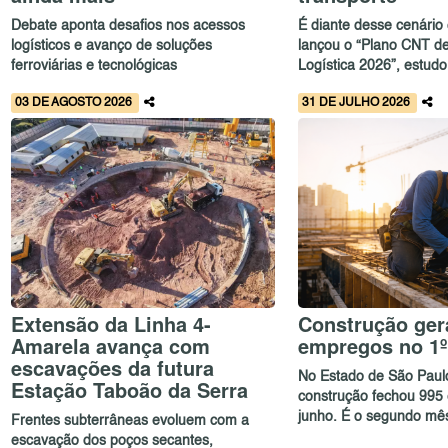
Debate aponta desafios nos acessos
É diante desse cenário
logísticos e avanço de soluções
lançou o “Plano CNT de
ferroviárias e tecnológicas
Logística 2026”, estudo
03 DE AGOSTO 2026
31 DE JULHO 2026
Extensão da Linha 4-
Construção gera
Amarela avança com
empregos no 1º
escavações da futura
No Estado de São Paulo
Estação Taboão da Serra
construção fechou 99
junho. É o segundo mês
Frentes subterrâneas evoluem com a
escavação dos poços secantes,