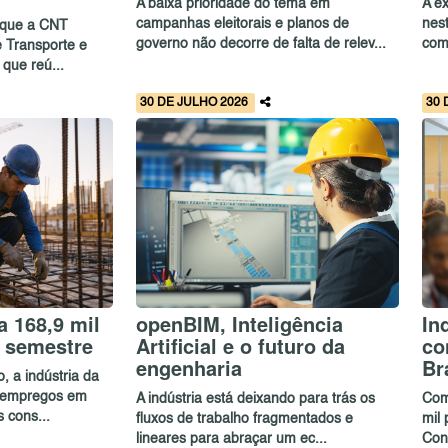
A baixa prioridade do tema em
A ex
campanhas eleitorais e planos de
nes
 que a CNT
governo não decorre de falta de relev...
com
 Transporte e
 que reú...
30 DE JULHO 2026
30 
 168,9 mil
openBIM, Inteligência
In
 semestre
Artificial e o futuro da
co
engenharia
Br
, a indústria da
5 empregos em
A indústria está deixando para trás os
Com
 cons...
fluxos de trabalho fragmentados e
mil 
lineares para abraçar um ec...
Con