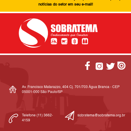
notícias do setor em seu e-mail!
Av. Francisco Matarazzo, 404 Cj. 701/703 Água Branca - CEP
05001-000 São Paulo/SP
Telefone (11) 3662-
sobratema@sobratema.org.br
4159