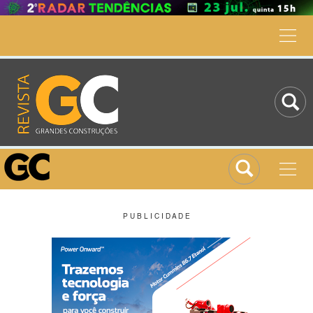
P U B L I C I D A D E