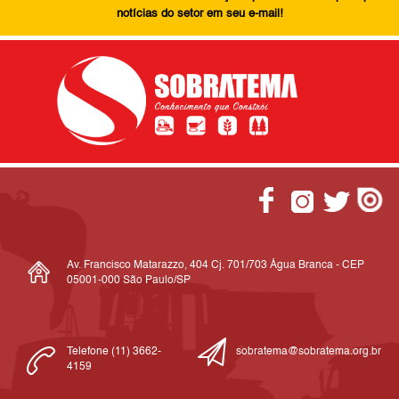
notícias do setor em seu e-mail!
Av. Francisco Matarazzo, 404 Cj. 701/703 Água Branca - CEP
05001-000 São Paulo/SP
Telefone (11) 3662-
sobratema@sobratema.org.br
4159