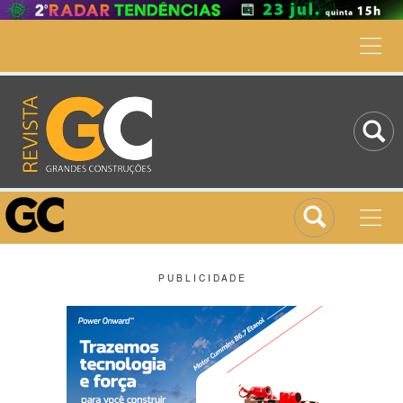
P U B L I C I D A D E