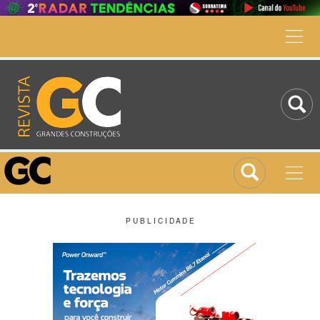
P U B L I C I D A D E