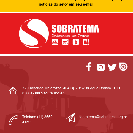
notícias do setor em seu e-mail!
Av. Francisco Matarazzo, 404 Cj. 701/703 Água Branca - CEP
05001-000 São Paulo/SP
Telefone (11) 3662-
sobratema@sobratema.org.br
4159