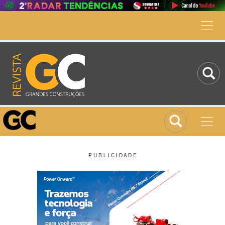
P U B L I C I D A D E