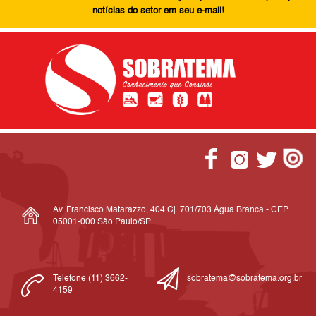
notícias do setor em seu e-mail!
Av. Francisco Matarazzo, 404 Cj. 701/703 Água Branca - CEP
05001-000 São Paulo/SP
Telefone (11) 3662-
sobratema@sobratema.org.br
4159