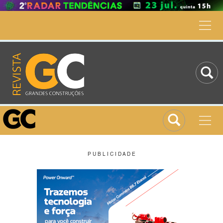
P U B L I C I D A D E