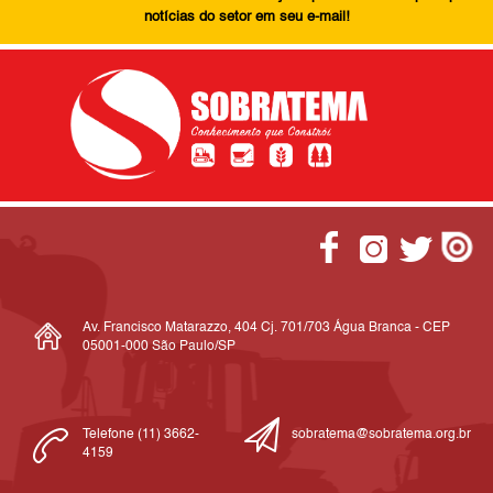
notícias do setor em seu e-mail!
Av. Francisco Matarazzo, 404 Cj. 701/703 Água Branca - CEP
05001-000 São Paulo/SP
Telefone (11) 3662-
sobratema@sobratema.org.br
4159