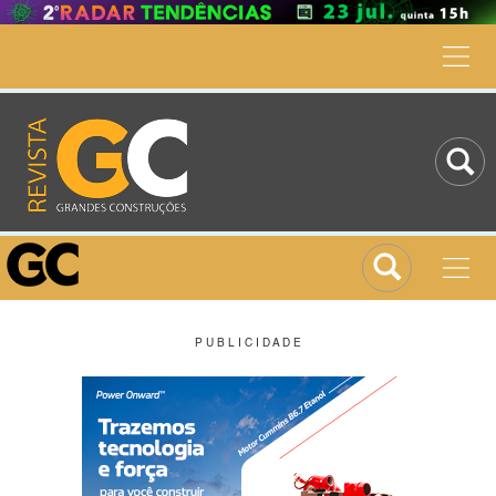
P U B L I C I D A D E