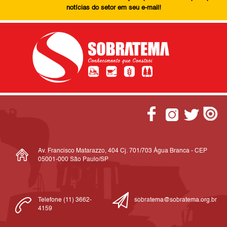
notícias do setor em seu e-mail!
Av. Francisco Matarazzo, 404 Cj. 701/703 Água Branca - CEP
05001-000 São Paulo/SP
Telefone (11) 3662-
sobratema@sobratema.org.br
4159