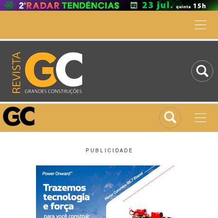
P U B L I C I D A D E