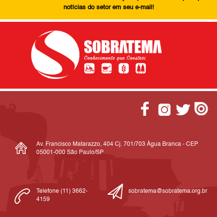
notícias do setor em seu e-mail!
Av. Francisco Matarazzo, 404 Cj. 701/703 Água Branca - CEP
05001-000 São Paulo/SP
Telefone (11) 3662-
sobratema@sobratema.org.br
4159