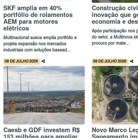
SKF amplia em 40%
Construção civi
portfólio de rolamentos
inovação que g
AEM para motores
economia e de
elétricos
Após participação nos p
do setor, a Multinova id
Multinacional sueca amplia portfólio e
procura por mate...
projeta expansão nos mercados
industriais com soluções basead...
09 DE JULHO 2026
09 DE JULHO 2026
Caesb e GDF investem R$
Novo Marco Leg
153 milhões para ampliar
Saneamento im