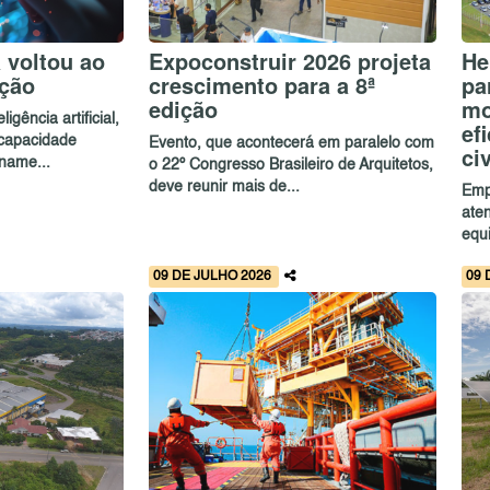
a voltou ao
Expoconstruir 2026 projeta
He
ação
crescimento para a 8ª
pa
edição
mo
gência artificial,
ef
capacidade
Evento, que acontecerá em paralelo com
civ
name...
o 22º Congresso Brasileiro de Arquitetos,
deve reunir mais de...
Emp
ate
equi
09 DE JULHO 2026
09 