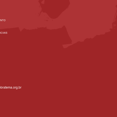
ENTO
CIAIS
bratema.org.br