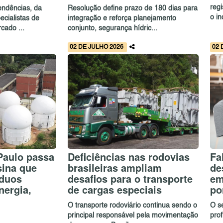
reg
endências, da
Resolução define prazo de 180 dias para
o in
ecialistas de
integração e reforça planejamento
cado ...
conjunto, segurança hídric...
02 DE JULHO 2026
02 
Paulo passa
Deficiências nas rodovias
Fa
sina que
brasileiras ampliam
de
íduos
desafios para o transporte
em
nergia,
de cargas especiais
po
O transporte rodoviário continua sendo o
O s
principal responsável pela movimentação
prof