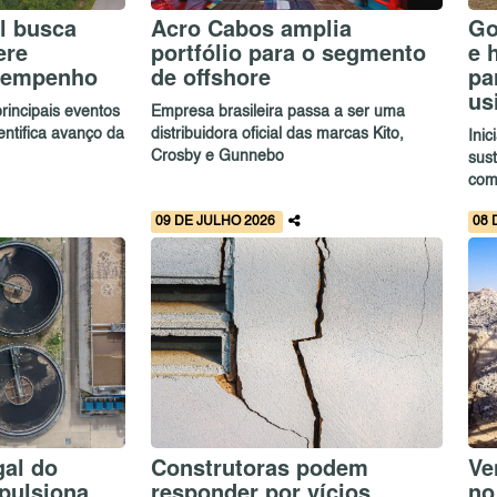
l busca
Acro Cabos amplia
Go
ere
portfólio para o segmento
e 
sempenho
de offshore
pa
us
rincipais eventos
Empresa brasileira passa a ser uma
entifica avanço da
distribuidora oficial das marcas Kito,
Inic
Crosby e Gunnebo
sust
com 
09 DE JULHO 2026
08 
al do
Construtoras podem
Ve
pulsiona
responder por vícios
no