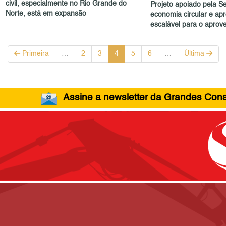
civil, especialmente no Rio Grande do
Projeto apoiado pela Se
Norte, está em expansão
economia circular e ap
escalável para o aprove
Primeira
…
2
3
4
5
6
…
Última
Assine a newsletter da Grandes Const