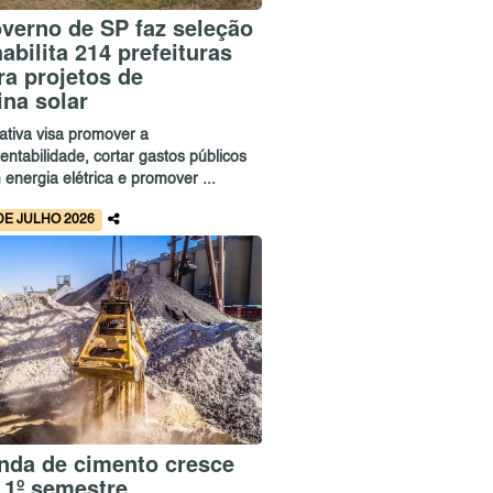
verno de SP faz seleção
habilita 214 prefeituras
ra projetos de
ina solar
iativa visa promover a
entabilidade, cortar gastos públicos
energia elétrica e promover ...
DE JULHO 2026
nda de cimento cresce
 1º semestre