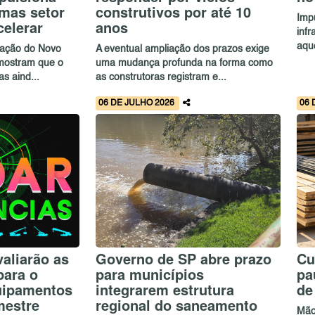
 mas setor
construtivos por até 10
Imp
celerar
anos
inf
aque
vação do Novo
A eventual ampliação dos prazos exige
 mostram que o
uma mudança profunda na forma como
s aind...
as construtoras registram e...
06 DE JULHO 2026
06 
valiarão as
Governo de SP abre prazo
Cu
para o
para municípios
pa
uipamentos
integrarem estrutura
de
mestre
regional do saneamento
Mão