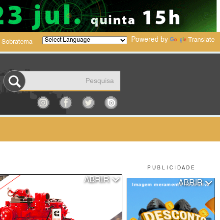
Powered by
Translate
 Sobratema
P U B L I C I D A D E
ABRIR
ABRIR