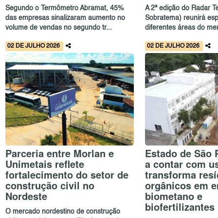
Segundo o Termômetro Abramat, 45%
A 2ª edição do Radar T
das empresas sinalizaram aumento no
Sobratema) reunirá esp
volume de vendas no segundo tr...
diferentes áreas do mer
02 DE JULHO 2026
02 DE JULHO 2026
Parceria entre Morlan e
Estado de São 
Unimetais reflete
a contar com u
fortalecimento do setor de
transforma res
construção civil no
orgânicos em e
Nordeste
biometano e
biofertilizantes
O mercado nordestino de construção