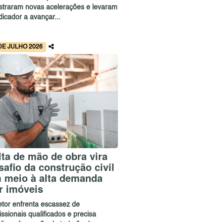
istraram novas acelerações e levaram
dicador a avançar...
DE JULHO 2026
lta de mão de obra vira
safio da construção civil
 meio à alta demanda
r imóveis
etor enfrenta escassez de
issionais qualificados e precisa