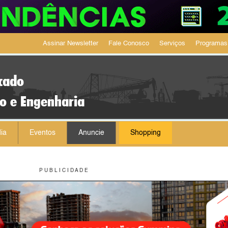
Assinar Newsletter
Fale Conosco
Serviços
Programas
cado
ão e Engenharia
ia
Eventos
Anuncie
Shopping
P U B L I C I D A D E