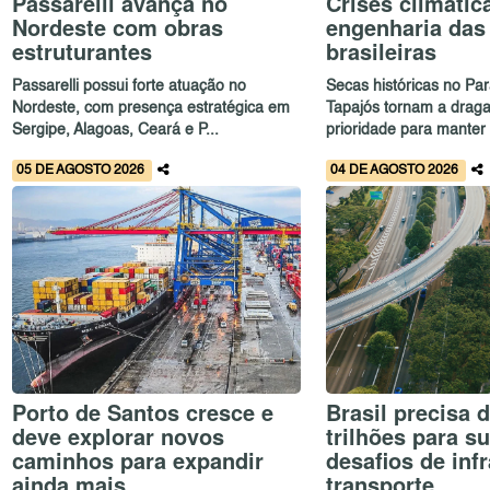
Passarelli avança no
Crises climáti
Nordeste com obras
engenharia das
estruturantes
brasileiras
Passarelli possui forte atuação no
Secas históricas no Pa
Nordeste, com presença estratégica em
Tapajós tornam a dra
Sergipe, Alagoas, Ceará e P...
prioridade para manter 
05 DE AGOSTO 2026
04 DE AGOSTO 2026
Porto de Santos cresce e
Brasil precisa 
deve explorar novos
trilhões para s
caminhos para expandir
desafios de infr
ainda mais
transporte