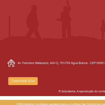
Av. Francisco Matarazzo, 404 Cj. 701/703 Água Branca - CEP 0500
Comunicar Erro
© Sobratema. A reprodução do conteú
Utilizamos cookies essenciais e outras tecnologias