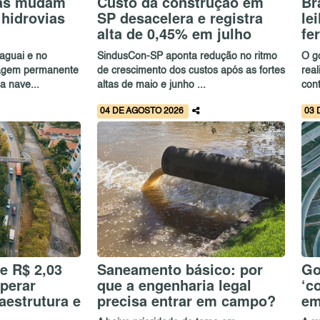
cas mudam
Custo da construção em
Br
 hidrovias
SP desacelera e registra
le
alta de 0,45% em julho
fe
raguai e no
SindusCon-SP aponta redução no ritmo
O g
gagem permanente
de crescimento dos custos após as fortes
real
a nave...
altas de maio e junho ...
con
04 DE AGOSTO 2026
03 
de R$ 2,03
Saneamento básico: por
Go
uperar
que a engenharia legal
‘c
aestrutura e
precisa entrar em campo?
em