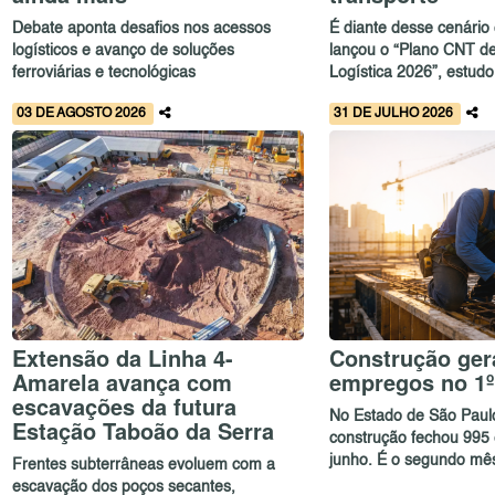
Debate aponta desafios nos acessos
É diante desse cenário
logísticos e avanço de soluções
lançou o “Plano CNT de
ferroviárias e tecnológicas
Logística 2026”, estudo
03 DE AGOSTO 2026
31 DE JULHO 2026
Extensão da Linha 4-
Construção gera
Amarela avança com
empregos no 1º
escavações da futura
No Estado de São Paulo
Estação Taboão da Serra
construção fechou 99
junho. É o segundo mês
Frentes subterrâneas evoluem com a
escavação dos poços secantes,