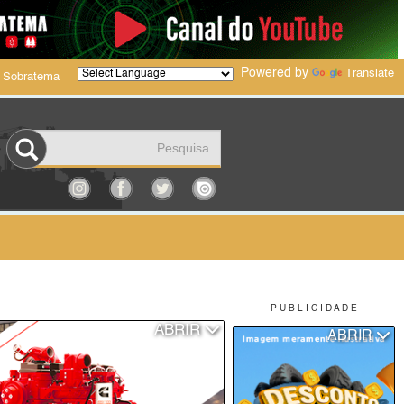
Powered by
Translate
 Sobratema
P U B L I C I D A D E
ABRIR
ABRIR