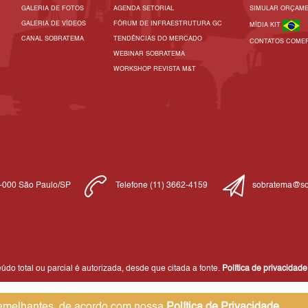
GALERIA DE FOTOS
AGENDA SETORIAL
SIMULAR ORÇAM
GALERIA DE VÍDEOS
FÓRUM DE INFRAESTRUTURA GC
MÍDIA KIT
CANAL SOBRATEMA
TENDÊNCIAS DO MERCADO
CONTATOS COMER
WEBINAR SOBRATEMA
WORKSHOP REVISTA M&T
1-000 São Paulo/SP
Telefone (11) 3662-4159
sobratema@so
do total ou parcial é autorizada, desde que citada a fonte.
Política de privacidade
 semelhantes, de acordo com nossa
Política de Privacidade
,