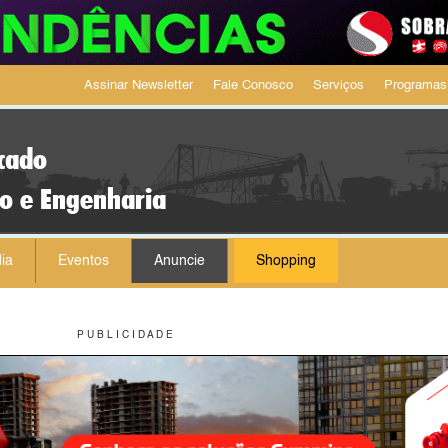
Assinar Newsletter
Fale Conosco
Serviços
Programas
cado
ão e Engenharia
ia
Eventos
Anuncie
Shopping
P U B L I C I D A D E