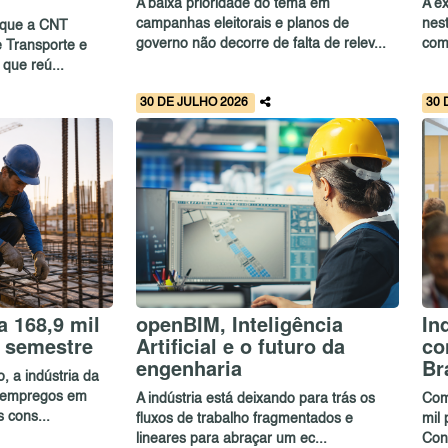
A baixa prioridade do tema em
A ex
campanhas eleitorais e planos de
nes
 que a CNT
governo não decorre de falta de relev...
com
 Transporte e
 que reú...
30 DE JULHO 2026
30 
 168,9 mil
openBIM, Inteligência
In
 semestre
Artificial e o futuro da
co
engenharia
Br
, a indústria da
5 empregos em
A indústria está deixando para trás os
Com
 cons...
fluxos de trabalho fragmentados e
mil 
lineares para abraçar um ec...
Con