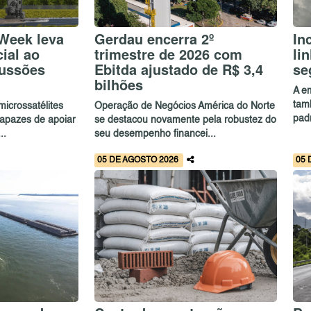
 Week leva
Gerdau encerra 2º
In
ial ao
trimestre de 2026 com
li
cussões
Ebitda ajustado de R$ 3,4
se
bilhões
A e
tam
icrossatélites
Operação de Negócios América do Norte
pad
capazes de apoiar
se destacou novamente pela robustez do
..
seu desempenho financei...
05 DE AGOSTO 2026
05 