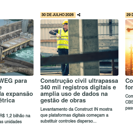
30 DE JULHO 2026
29 
 WEG para
Construção civil ultrapassa
Co
e
340 mil registros digitais e
fo
da expansão
amplia uso de dados na
Com
étrica
gestão de obras
CBS,
pas
Levantamento da Construct IN mostra
que plataformas digitais começam a
R$ 1,2 bilhão na
substituir controles disperso...
as unidades