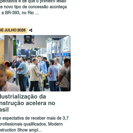
pectativa é de que o primeiro leilão
te novo tipo de concessão aconteça
 a BR-393, no Rio ...
DE JULHO 2026
dustrialização da
nstrução acelera no
asil
 expectativa de receber mais de 3,7
profissionais qualificados, Modern
struction Show ampl...