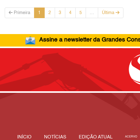
Primeira
1
2
3
4
5
…
Última
Assine a newsletter da Grandes Const
INÍCIO
NOTÍCIAS
EDIÇÃO ATUAL
ACERVO