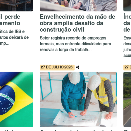
l perde
Envelhecimento da mão de
Ín
iamento
obra amplia desafio da
da
construção civil
de
tica de IBS e
butos deixará de
Setor registra recorde de empregos
Ess
mp...
formais, mas enfrenta dificuldade para
des
renovar a força de trabalh...
jul
acu
27 DE JULHO 2026
27 