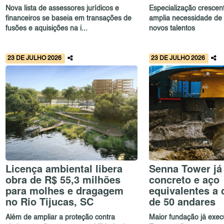
Nova lista de assessores jurídicos e
Especialização crescent
financeiros se baseia em transações de
amplia necessidade de at
fusões e aquisições na i...
novos talentos
23 DE JULHO 2026
23 DE JULHO 2026
Licença ambiental libera
Senna Tower já
obra de R$ 55,3 milhões
concreto e aço
para molhes e dragagem
equivalentes a 
no Rio Tijucas, SC
de 50 andares
Além de ampliar a proteção contra
Maior fundação já exec