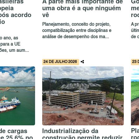
sileiras
A parte mais importante de
Go
opeia
uma obra é a que ninguém
me
pós acordo
vê
ro
io
Planejamento, conceito do projeto,
A p
compatibilização entre disciplinas e
últ
análise de desempenho dos ma...
de o
o ano, as
 para a UE
hões, um aum...
24 DE JULHO 2026
23 
Pl
de cargas
Industrialização da
ro
e 25,6% no
construção permite reduzir