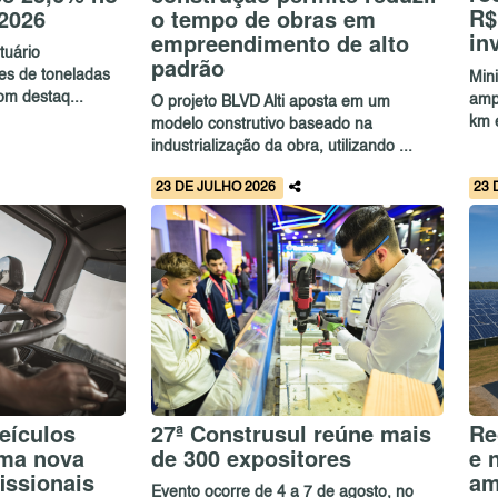
R$
 2026
o tempo de obras em
in
empreendimento de alto
tuário
padrão
es de toneladas
Mini
om destaq...
amp
O projeto BLVD Alti aposta em um
km e
modelo construtivo baseado na
industrialização da obra, utilizando ...
23 DE JULHO 2026
23 
eículos
27ª Construsul reúne mais
Re
uma nova
de 300 expositores
e 
issionais
am
Evento ocorre de 4 a 7 de agosto, no