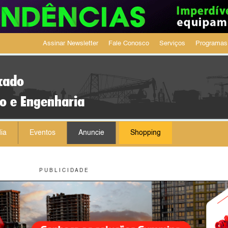
Assinar Newsletter
Fale Conosco
Serviços
Programas
cado
ão e Engenharia
ia
Eventos
Anuncie
Shopping
P U B L I C I D A D E