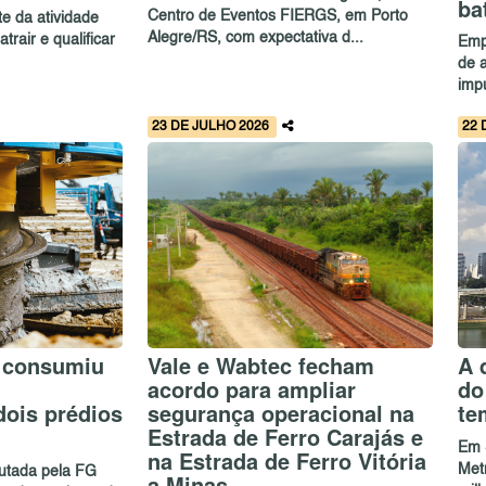
ba
Centro de Eventos FIERGS, em Porto
e da atividade
Alegre/RS, com expectativa d...
rair e qualificar
Emp
de 
imp
23 DE JULHO 2026
22 
 consumiu
Vale e Wabtec fecham
A 
acordo para ampliar
do
dois prédios
segurança operacional na
te
Estrada de Ferro Carajás e
Em 
na Estrada de Ferro Vitória
Met
utada pela FG
a Minas