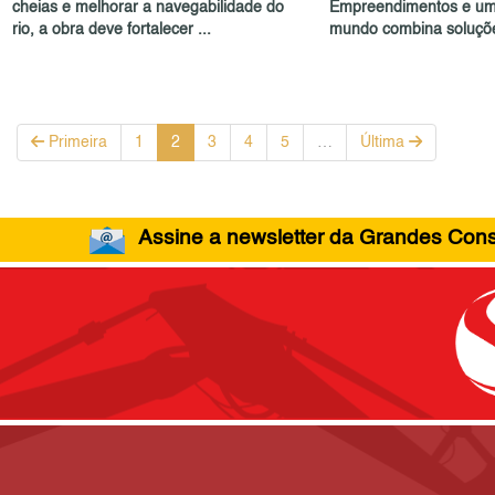
cheias e melhorar a navegabilidade do
Empreendimentos e um
rio, a obra deve fortalecer ...
mundo combina soluçõe
Primeira
1
2
3
4
5
…
Última
Assine a newsletter da Grandes Const