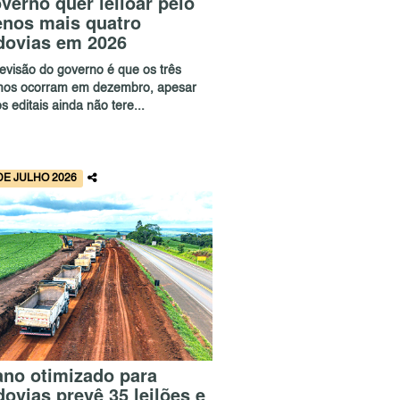
verno quer leiloar pelo
nos mais quatro
dovias em 2026
revisão do governo é que os três
imos ocorram em dezembro, apesar
s editais ainda não tere...
DE JULHO 2026
ano otimizado para
dovias prevê 35 leilões e