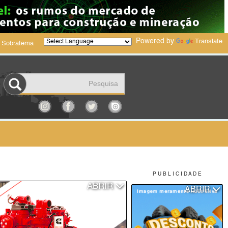
Powered by
Translate
 Sobratema
P U B L I C I D A D E
ABRIR
ABRIR