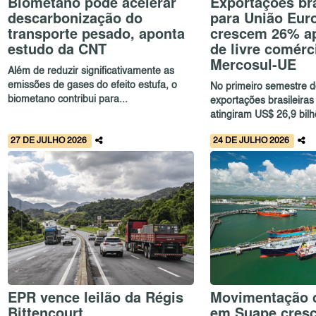
Biometano pode acelerar
Exportações bra
descarbonização do
para União Eur
transporte pesado, aponta
crescem 26% a
estudo da CNT
de livre comérc
Mercosul-UE
Além de reduzir significativamente as
emissões de gases do efeito estufa, o
No primeiro semestre d
biometano contribui para...
exportações brasileiras
atingiram US$ 26,9 bil
27 DE JULHO 2026
24 DE JULHO 2026
EPR vence leilão da Régis
Movimentação 
Bittencourt
em Suape cresc