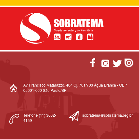
Av. Francisco Matarazzo, 404 Cj. 701/703 Água Branca - CEP
05001-000 São Paulo/SP
Telefone (11) 3662-
sobratema@sobratema.org.br
4159