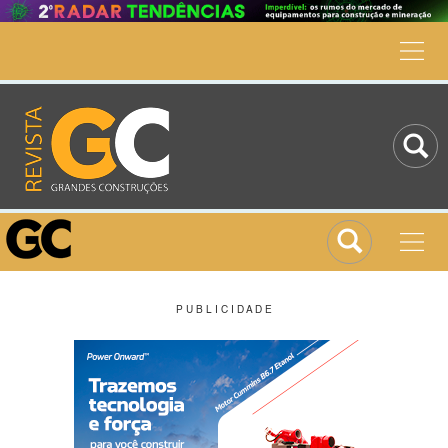
P U B L I C I D A D E