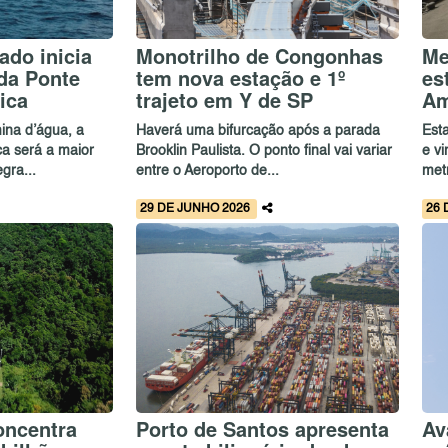
ado inicia
Monotrilho de Congonhas
Me
da Ponte
tem nova estação e 1º
es
ica
trajeto em Y de SP
Am
ina d’água, a
Haverá uma bifurcação após a parada
Est
ca será a maior
Brooklin Paulista. O ponto final vai variar
e v
gra...
entre o Aeroporto de...
met
29 DE JUNHO 2026
26 
oncentra
Porto de Santos apresenta
Av