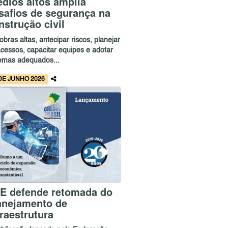
édios altos amplia
safios de segurança na
nstrução civil
bras altas, antecipar riscos, planejar
acessos, capacitar equipes e adotar
temas adequados...
DE JUNHO 2026
E defende retomada do
anejamento de
fraestrutura