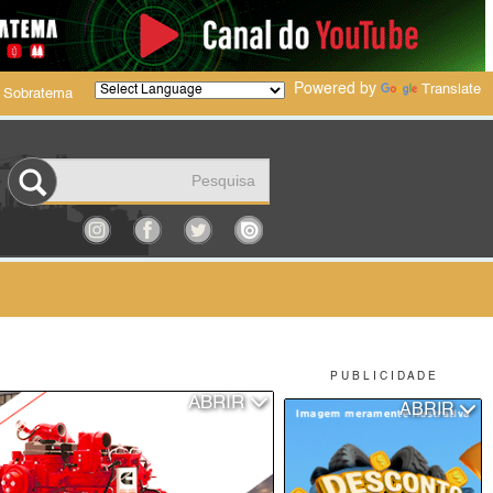
Powered by
Translate
 Sobratema
P U B L I C I D A D E
ABRIR
ABRIR