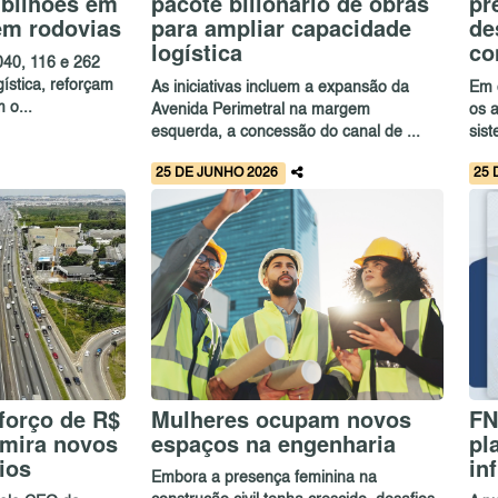
 bilhões em
pacote bilionário de obras
pr
em rodovias
para ampliar capacidade
de
logística
co
040, 116 e 262
ística, reforçam
As iniciativas incluem a expansão da
Em o
 o...
Avenida Perimetral na margem
os 
esquerda, a concessão do canal de ...
sis
25 DE JUNHO 2026
25 
forço de R$
Mulheres ocupam novos
FN
 mira novos
espaços na engenharia
pl
ios
in
Embora a presença feminina na