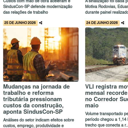
Custos com mão de obra aceleram e
A sinalização foi dada 
SindusCon-SP defende modernização
Motiva Rodovias, Edua
das relações de trabalho
durante painel realizad
25 DE JUNHO 2026
24 DE JUNHO 2026
Mudanças na jornada de
VLI registra m
trabalho e reforma
mensal recorde
tributária pressionam
no Corredor Su
custos da construção,
maio
aponta SindusCon-SP
Volume transportado p
período chegou a 1,14 
Análises do setor indicam efeitos sobre
trecho que conecta a r..
custos, emprego, produtividade e