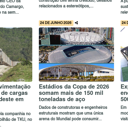
construção civil tenha crescido, desafios
pelo CEO da
A p
relacionados a estereótipos,...
rdo Camargo,
sust
o na sem...
rele
24 DE JUNHO 2026
24 
ovimentação
Estádios da Copa de 2026
Ex
 de cargas
somam mais de 150 mil
en
deste em
toneladas de aço
50
Dados de construtoras e engenheiros
Em 
estruturais mostram que uma única
mod
ela companhia no
arena do Mundial pode consumir...
vis
bilhão de TKU, no
.