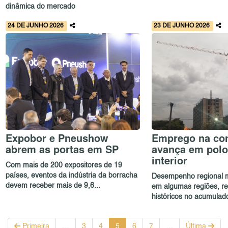
dinâmica do mercado
24 DE JUNHO 2026
23 DE JUNHO 2026
Expobor e Pneushow
Emprego na co
abrem as portas em SP
avança em polo
interior
Com mais de 200 expositores de 19
países, eventos da indústria da borracha
Desempenho regional 
devem receber mais de 9,6...
em algumas regiões, re
históricos no acumulado 
Primeira
…
3
4
5
6
7
…
Última