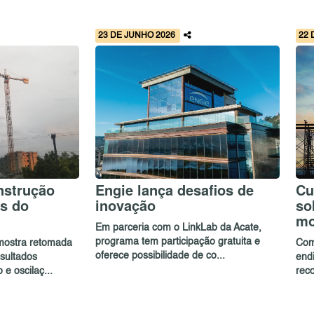
23 DE JUNHO 2026
22 
nstrução
Engie lança desafios de
Cu
s do
inovação
so
mo
Em parceria com o LinkLab da Acate,
programa tem participação gratuita e
mostra retomada
Com
oferece possibilidade de co...
sultados
endi
e oscilaç...
reco