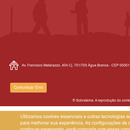
Av. Francisco Matarazzo, 404 Cj. 701/703 Água Branca - CEP 0500
Comunicar Erro
© Sobratema. A reprodução do conteú
Utilizamos cookies essenciais e outras tecnologias
para melhorar sua experiência. As configurações de
continuar navegando, você concorda com essas cond