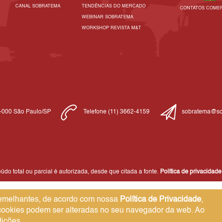
CANAL SOBRATEMA
TENDÊNCIAS DO MERCADO
CONTATOS COMER
WEBINAR SOBRATEMA
WORKSHOP REVISTA M&T
1-000 São Paulo/SP
Telefone (11) 3662-4159
sobratema@so
do total ou parcial é autorizada, desde que citada a fonte.
Política de privacidade
 semelhantes, de acordo com nossa
Política de Privacidade
,
 cookies podem ser alteradas no seu navegador da web. Ao
ições.