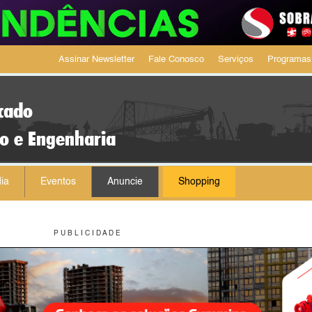
Assinar Newsletter
Fale Conosco
Serviços
Programas
cado
ão e Engenharia
ia
Eventos
Anuncie
Shopping
P U B L I C I D A D E