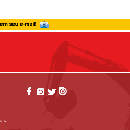
 em seu e-mail!
ENTO