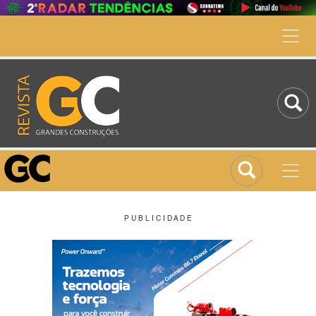
P U B L I C I D A D E