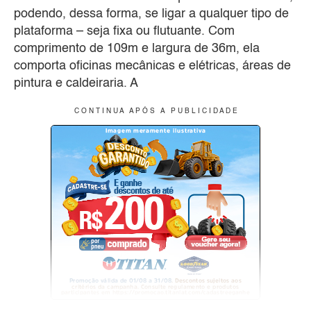
podendo, dessa forma, se ligar a qualquer tipo de
plataforma – seja fixa ou flutuante. Com
comprimento de 109m e largura de 36m, ela
comporta oficinas mecânicas e elétricas, áreas de
pintura e caldeiraria. A
C O N T I N U A A P Ó S A P U B L I C I D A D E