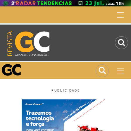
P U B L I C I D A D E