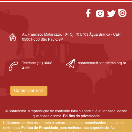
Av. Francisco Matarazzo, 404 Cj. 701/703 Água Branca - CEP
05001-000 São Paulo/SP
Telefone (11) 3662-
sobratema@sobratema.org.br
4159
Comunicar Erro
© Sobratema. A reprodução do conteúdo total ou parcial é autorizada, desde
que citada a fonte.
Política de privacidade
Utilizamos cookies essenciais e outras tecnologias semelhantes, de acordo
com nossa
Política de Privacidade
, para melhorar sua experiência. As