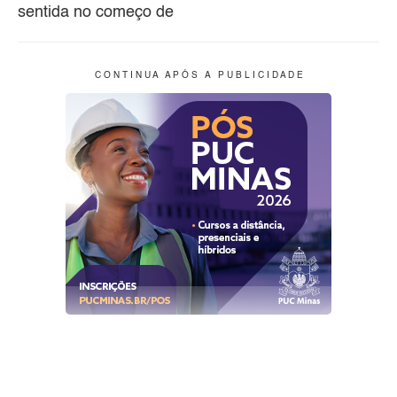
sentida no começo de
C O N T I N U A A P Ó S A P U B L I C I D A D E