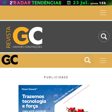
P U B L I C I D A D E