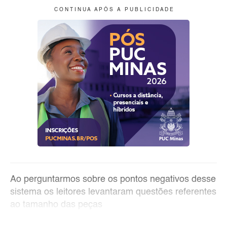
C O N T I N U A A P Ó S A P U B L I C I D A D E
Ao perguntarmos sobre os pontos negativos desse
sistema os leitores levantaram questões referentes
ao tamanho das peças