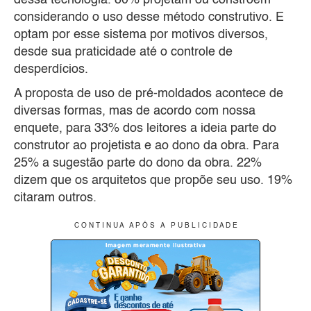
considerando o uso desse método construtivo. E
optam por esse sistema por motivos diversos,
desde sua praticidade até o controle de
desperdícios.
A proposta de uso de pré-moldados acontece de
diversas formas, mas de acordo com nossa
enquete, para 33% dos leitores a ideia parte do
construtor ao projetista e ao dono da obra. Para
25% a sugestão parte do dono da obra. 22%
dizem que os arquitetos que propõe seu uso. 19%
citaram outros.
C O N T I N U A A P Ó S A P U B L I C I D A D E