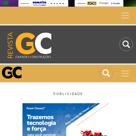
P U B L I C I D A D E