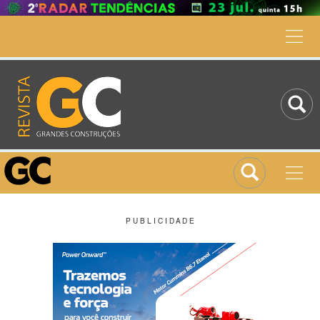
P U B L I C I D A D E