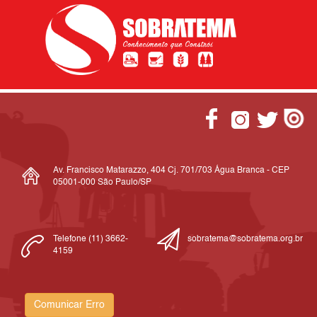
Av. Francisco Matarazzo, 404 Cj. 701/703 Água Branca - CEP
05001-000 São Paulo/SP
Telefone (11) 3662-
sobratema@sobratema.org.br
4159
Comunicar Erro