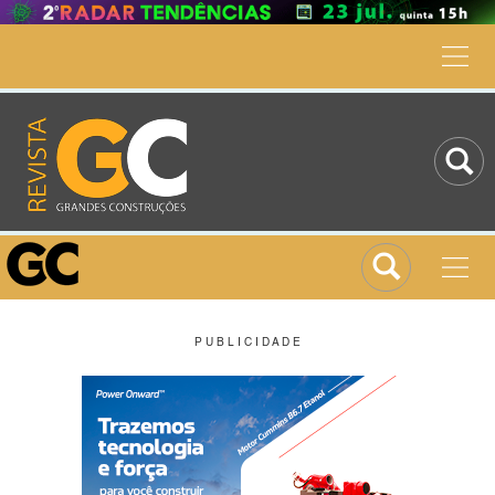
P U B L I C I D A D E