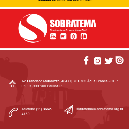
notícias do setor em seu e-mail!
Av. Francisco Matarazzo, 404 Cj. 701/703 Água Branca - CEP
05001-000 São Paulo/SP
Telefone (11) 3662-
sobratema@sobratema.org.br
4159