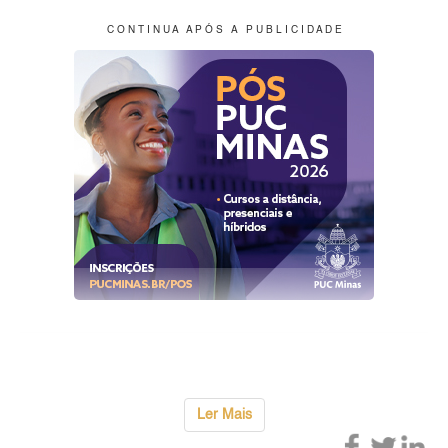
C O N T I N U A A P Ó S A P U B L I C I D A D E
Ler Mais