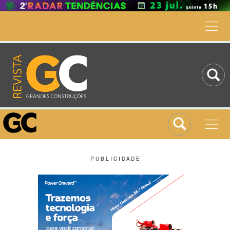
P U B L I C I D A D E