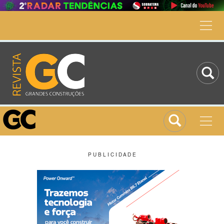
P U B L I C I D A D E