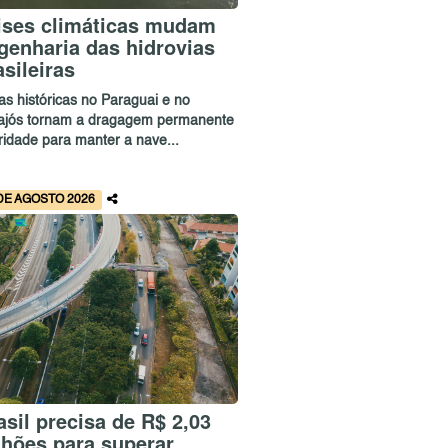
ises climáticas mudam
genharia das hidrovias
asileiras
as históricas no Paraguai e no
ajós tornam a dragagem permanente
ridade para manter a nave...
DE AGOSTO 2026
asil precisa de R$ 2,03
ilhões para superar