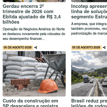
Gerdau encerra 2º
Incotep aprese
trimestre de 2026 com
linha de soluçõ
Ebitda ajustado de R$ 3,4
segmento Estru
bilhões
A empresa, que integra
também promoveu, rec
Operação de Negócios América do Norte
padronização de marca 
se destacou novamente pela robustez do
seu desempenho financei...
05 DE AGOSTO 2026
05 DE AGOSTO 2026
Custo da construção em
Brasil reduz pr
SP desacelera e registra
leilões de rodo