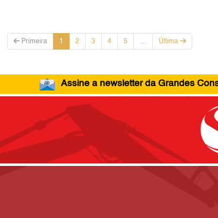
Primeira
1
2
3
4
5
…
Última
Assine a newsletter da Grandes Const