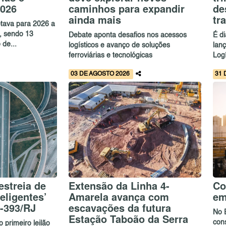
2026
caminhos para expandir
de
ainda mais
tr
etava para 2026 a
s, sendo 13
Debate aponta desafios nos acessos
É d
 de...
logísticos e avanço de soluções
lan
ferroviárias e tecnológicas
Logí
03 DE AGOSTO 2026
31 
estreia de
Extensão da Linha 4-
Co
eligentes’
Amarela avança com
em
R-393/RJ
escavações da futura
No 
Estação Taboão da Serra
con
 primeiro leilão