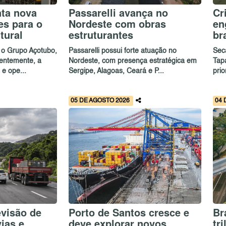
nta nova
Passarelli avança no
Cr
es para o
Nordeste com obras
en
tural
estruturantes
br
 o Grupo Açotubo,
Passarelli possui forte atuação no
Sec
entemente, a
Nordeste, com presença estratégica em
Tap
e ope...
Sergipe, Alagoas, Ceará e P...
prio
05 DE AGOSTO 2026
04 
evisão de
Porto de Santos cresce e
Br
vias e
deve explorar novos
tr