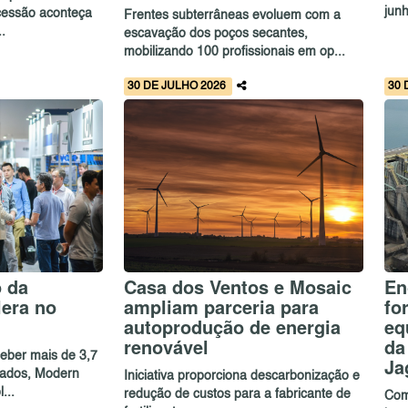
jun
cessão aconteça
Frentes subterrâneas evoluem com a
.
escavação dos poços secantes,
mobilizando 100 profissionais em op...
30 DE JULHO 2026
30 
o da
Casa dos Ventos e Mosaic
En
lera no
ampliam parceria para
fo
autoprodução de energia
eq
renovável
da
eber mais de 3,7
Ja
icados, Modern
Iniciativa proporciona descarbonização e
...
redução de custos para a fabricante de
Com