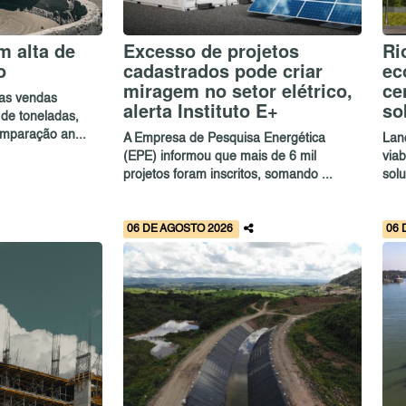
 alta de
Excesso de projetos
Ri
o
cadastrados pode criar
ec
miragem no setor elétrico,
ce
as vendas
alerta Instituto E+
so
de toneladas,
mparação an...
A Empresa de Pesquisa Energética
Lan
(EPE) informou que mais de 6 mil
via
projetos foram inscritos, somando ...
solu
06 DE AGOSTO 2026
06 