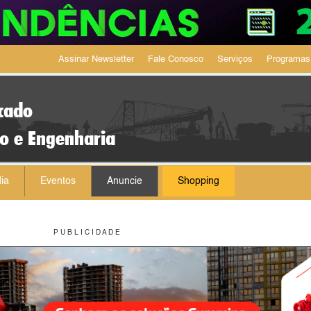
Assinar Newsletter
Fale Conosco
Serviços
Programas
cado
ão e Engenharia
ia
Eventos
Anuncie
Shopping
P U B L I C I D A D E