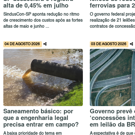
alta de 0,45% em julho
ferrovias para 
SindusCon-SP aponta redução no ritmo
O governo federal proj
de crescimento dos custos após as fortes
realização de 21 leilõe
altas de maio e junho ...
contratos de concessão
04 DE AGOSTO 2026
03 DE AGOSTO 2026
Saneamento básico: por
Governo prevê 
que a engenharia legal
‘concessões int
precisa entrar em campo?
em leilão da B
A baixa prioridade do tema em
A expectativa é de que o