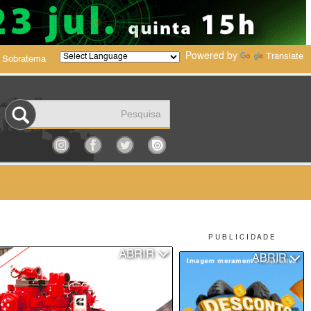
Powered by
Translate
 Sobratema
P U B L I C I D A D E
ABRIR
ABRIR