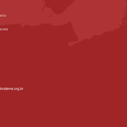
ENTO
CIAIS
bratema.org.br