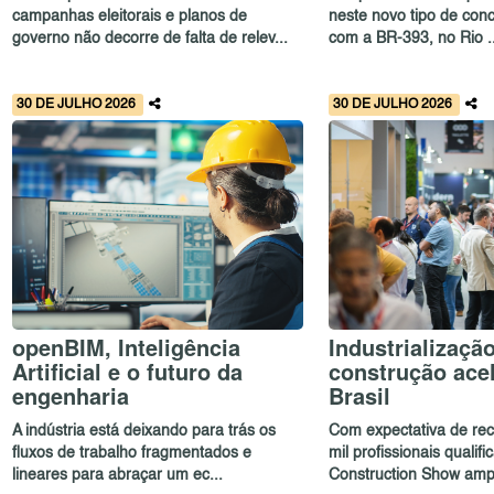
campanhas eleitorais e planos de
neste novo tipo de con
governo não decorre de falta de relev...
com a BR-393, no Rio ..
30 DE JULHO 2026
30 DE JULHO 2026
openBIM, Inteligência
Industrializaçã
Artificial e o futuro da
construção ace
engenharia
Brasil
A indústria está deixando para trás os
Com expectativa de rec
fluxos de trabalho fragmentados e
mil profissionais qualif
lineares para abraçar um ec...
Construction Show ampl