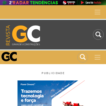
P U B L I C I D A D E