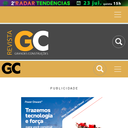
P U B L I C I D A D E