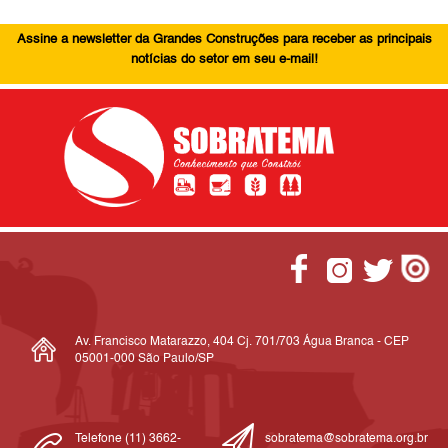
Assine a newsletter da Grandes Construções para receber as principais
notícias do setor em seu e-mail!
Av. Francisco Matarazzo, 404 Cj. 701/703 Água Branca - CEP
05001-000 São Paulo/SP
Telefone (11) 3662-
sobratema@sobratema.org.br