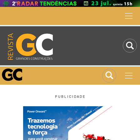
P U B L I C I D A D E