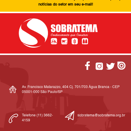
notícias do setor em seu e-mail!
Av. Francisco Matarazzo, 404 Cj. 701/703 Água Branca - CEP
05001-000 São Paulo/SP
Telefone (11) 3662-
sobratema@sobratema.org.br
4159