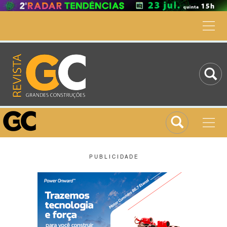
P U B L I C I D A D E