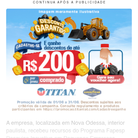
C O N T I N U A A P Ó S A P U B L I C I D A D E
A empresa, localizada em Nova Odessa, interior
paulista, recebeu recursos do Programa Fapesp