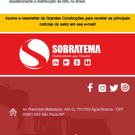
abastecimento e distribuição de GNL no Brasil
Assine a newsletter da Grandes Construções para receber as principais
notícias do setor em seu e-mail!
Av. Francisco Matarazzo, 404 Cj. 701/703 Água Branca - CEP
05001-000 São Paulo/SP