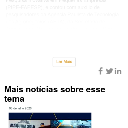
Pesquisa Inovativa em Pequenas Empresas
(PIPE-FAPESP), e contou com auxílio de
pesquisadores da Agência Paulista de Tecnologia
dos Agronegócios (APTA), da Secretaria de
Agricultura e Abastecimento do Estado de São
Paulo, para traçar novos caminhos para melhoria
do processo e automação
...
Ler Mais
Mais notícias sobre esse
tema
08 de julho 2020