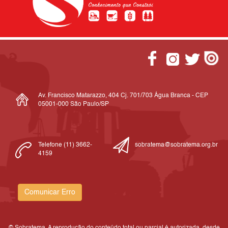
Av. Francisco Matarazzo, 404 Cj. 701/703 Água Branca - CEP
05001-000 São Paulo/SP
Telefone (11) 3662-
sobratema@sobratema.org.br
4159
Comunicar Erro
© Sobratema. A reprodução do conteúdo total ou parcial é autorizada, desde