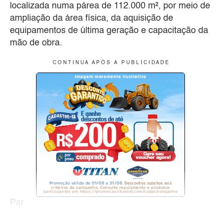
localizada numa párea de 112.000 m², por meio de
ampliação da área física, da aquisição de
equipamentos de última geração e capacitação da
mão de obra.
C O N T I N U A A P Ó S A P U B L I C I D A D E
Par