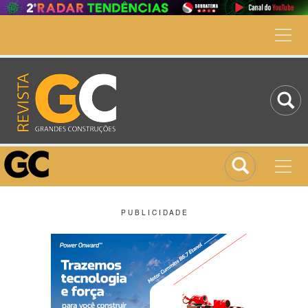
P U B L I C I D A D E