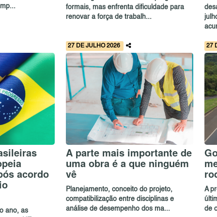
mp...
formais, mas enfrenta dificuldade para
des
renovar a força de trabalh...
jul
acu
27 DE JULHO 2026
27 
sileiras
A parte mais importante de
Go
opeia
uma obra é a que ninguém
me
pós acordo
vê
ro
io
Planejamento, conceito do projeto,
A p
compatibilização entre disciplinas e
últ
análise de desempenho dos ma...
de o
o ano, as