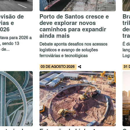
evisão de
Porto de Santos cresce e
Br
vias e
deve explorar novos
tr
2026
caminhos para expandir
de
ainda mais
tr
etava para 2026 a
s, sendo 13
Debate aponta desafios nos acessos
É d
 de...
logísticos e avanço de soluções
lan
ferroviárias e tecnológicas
Logí
03 DE AGOSTO 2026
31 