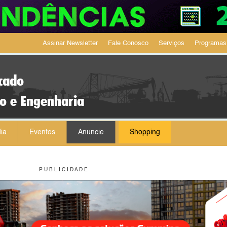
Assinar Newsletter
Fale Conosco
Serviços
Programas
cado
ão e Engenharia
ia
Eventos
Anuncie
Shopping
P U B L I C I D A D E