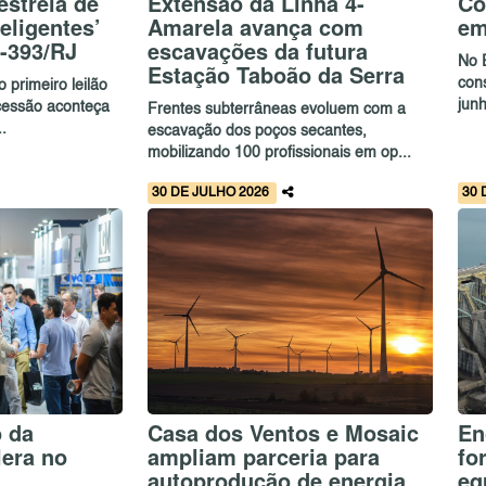
estreia de
Extensão da Linha 4-
Co
eligentes’
Amarela avança com
em
R-393/RJ
escavações da futura
No 
Estação Taboão da Serra
con
 primeiro leilão
jun
cessão aconteça
Frentes subterrâneas evoluem com a
.
escavação dos poços secantes,
mobilizando 100 profissionais em op...
30 DE JULHO 2026
30 
o da
Casa dos Ventos e Mosaic
En
lera no
ampliam parceria para
fo
autoprodução de energia
eq