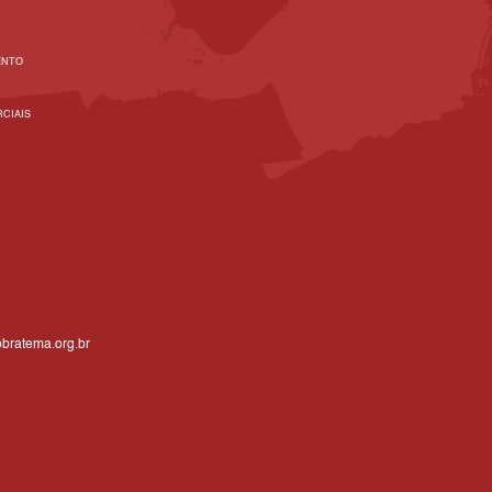
ENTO
CIAIS
bratema.org.br