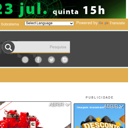
Powered by
Translate
 Sobratema
P U B L I C I D A D E
ABRIR
ABRIR