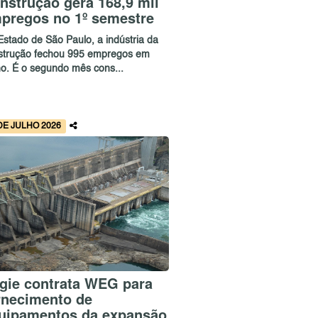
nstrução gera 168,9 mil
pregos no 1º semestre
Estado de São Paulo, a indústria da
strução fechou 995 empregos em
ho. É o segundo mês cons...
DE JULHO 2026
gie contrata WEG para
rnecimento de
uipamentos da expansão