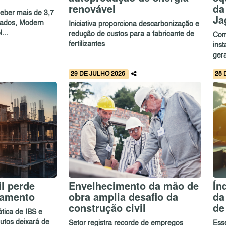
renovável
da
eber mais de 3,7
Ja
icados, Modern
Iniciativa proporciona descarbonização e
...
redução de custos para a fabricante de
Com
fertilizantes
ins
ger
29 DE JULHO 2026
28 
l perde
Envelhecimento da mão de
Ín
iamento
obra amplia desafio da
da
construção civil
de
tica de IBS e
butos deixará de
Setor registra recorde de empregos
Ess