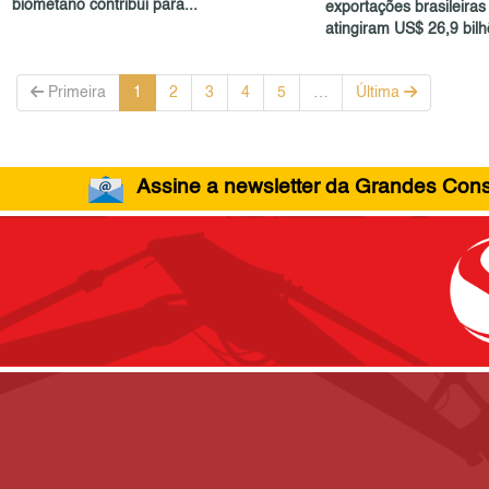
biometano contribui para...
exportações brasileiras
atingiram US$ 26,9 bil
Primeira
1
2
3
4
5
…
Última
Assine a newsletter da Grandes Const