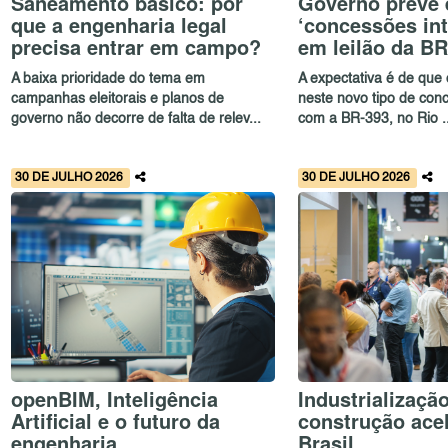
Saneamento básico: por
Governo prevê 
que a engenharia legal
‘concessões int
precisa entrar em campo?
em leilão da B
A baixa prioridade do tema em
A expectativa é de que o
campanhas eleitorais e planos de
neste novo tipo de con
governo não decorre de falta de relev...
com a BR-393, no Rio ..
30 DE JULHO 2026
30 DE JULHO 2026
openBIM, Inteligência
Industrializaçã
Artificial e o futuro da
construção ace
engenharia
Brasil