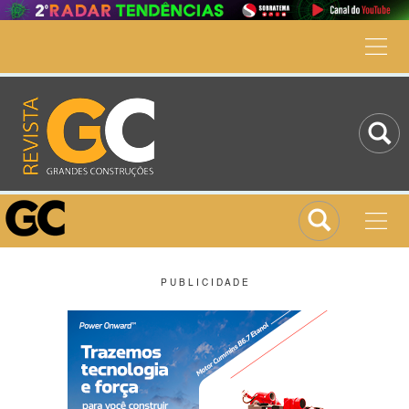
P U B L I C I D A D E