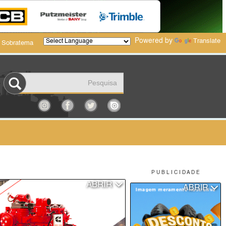
Powered by
Translate
 Sobratema
P U B L I C I D A D E
ABRIR
ABRIR