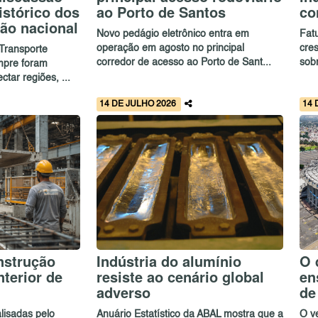
istórico dos
ao Porto de Santos
co
ção nacional
Novo pedágio eletrônico entra em
Fat
operação em agosto no principal
cre
Transporte
corredor de acesso ao Porto de Sant...
sob
mpre foram
tar regiões, ...
14 DE JULHO 2026
14 
nstrução
Indústria do alumínio
O 
nterior de
resiste ao cenário global
en
adverso
de
lisadas pelo
Anuário Estatístico da ABAL mostra que a
O v