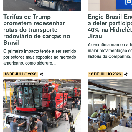
Tarifas de Trump
Engie Brasil En
prometem redesenhar
a deter partici
rotas do transporte
40% na Hidrelét
rodoviário de cargas no
Jirau
Brasil
A cerimônia marcou a f
maior movimentação soc
O primeiro impacto tende a ser sentido
história da Companhia. 
por setores mais expostos ao mercado
americano, como siderurg...
16 DE JULHO 2026
16 DE JULHO 2026