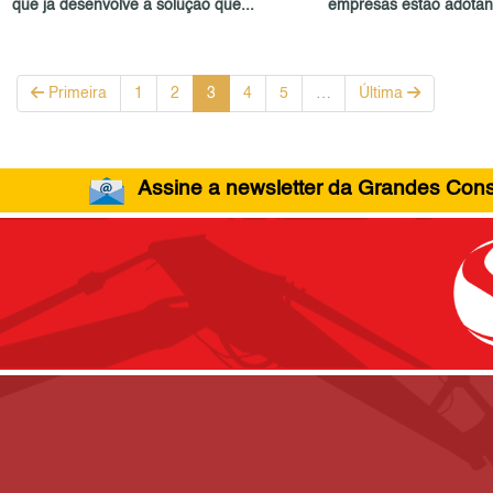
que já desenvolve a solução que...
empresas estão adotand
Primeira
1
2
3
4
5
…
Última
Assine a newsletter da Grandes Const