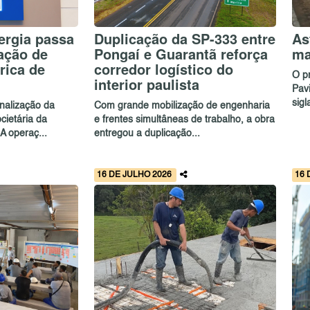
ergia passa
Duplicação da SP-333 entre
As
pação de
Pongaí e Guarantã reforça
ma
rica de
corredor logístico do
O p
interior paulista
Pav
sigl
inalização da
Com grande mobilização de engenharia
ietária da
e frentes simultâneas de trabalho, a obra
A operaç...
entregou a duplicação...
16 DE JULHO 2026
16 