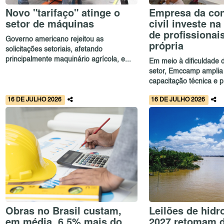
Novo "tarifaço" atinge o
Empresa da co
setor de máquinas
civil investe n
de profissionai
Governo americano rejeitou as
própria
solicitações setoriais, afetando
principalmente maquinário agrícola, e...
Em meio à dificuldade 
setor, Emccamp amplia
capacitação técnica e p
16 DE JULHO 2026
16 DE JULHO 2026
Obras no Brasil custam,
Leilões de hidr
em média, 6,5% mais do
2027 retomam 