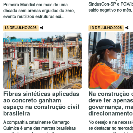
SindusCon-SP e FGV/Ib
Primeiro Mundial em mais de uma
saldo negativo no mês, 
década sem arenas erguidas do zero,
evento reutilizou estruturas exi...
13 DE JULHO 2026
13 DE JULHO 2026
Fibras sintéticas aplicadas
Na construção c
ao concreto ganham
deve ter apena
espaço na construção civil
governança, m
brasileira
direcionamento
A companhia catarinense Camargo
No desejo e na necessi
Química é uma das marcas brasileiras
se destacar no mercado