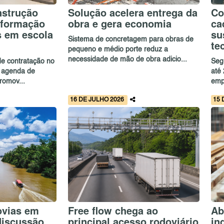
nstrução
Solução acelera entrega da
Co
a formação
obra e gera economia
ca
s em escola
su
Sistema de concretagem para obras de
te
pequeno e médio porte reduz a
necessidade de mão de obra adicio...
de contratação no
Seg
 agenda de
até
romov...
emp
16 DE JULHO 2026
15 
ovias em
Free flow chega ao
Ab
discussão
principal acesso rodoviário
in