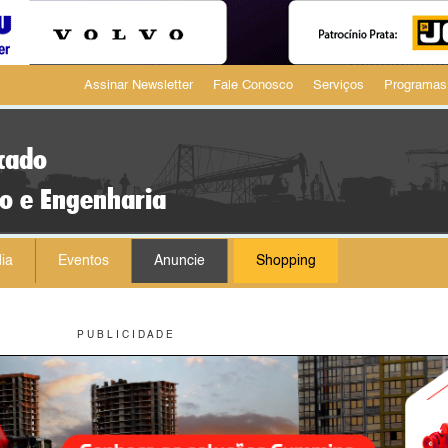
Assinar Newsletter
Fale Conosco
Serviços
Programas
cado
ão e Engenharia
ia
Eventos
Anuncie
Shopping
P U B L I C I D A D E