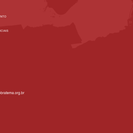
ENTO
CIAIS
bratema.org.br