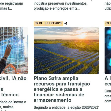
re registraram
indústria preservou investimentos,
não
mas t...
produção e empregos em 2...
util
09 DE JULHO 2026
09 
ivil, IA não
Plano Safra amplia
A 
s
recursos para transição
ce
as
energética e passa a
Com 
 técnico
financiar sistemas de
cre
armazenamento
com
dade de inovar e
, muitas
Segundo a entidade, a edição 2026/2027