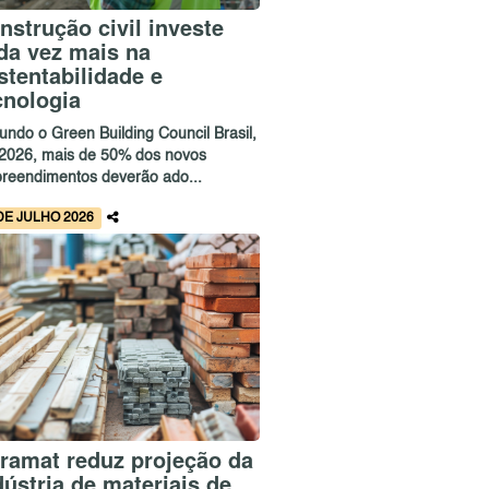
nstrução civil investe
da vez mais na
stentabilidade e
cnologia
undo o Green Building Council Brasil,
 2026, mais de 50% dos novos
reendimentos deverão ado...
DE JULHO 2026
ramat reduz projeção da
dústria de materiais de