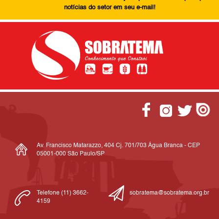
notícias do setor em seu e-mail!
Av. Francisco Matarazzo, 404 Cj. 701/703 Água Branca - CEP
05001-000 São Paulo/SP
Telefone (11) 3662-
sobratema@sobratema.org.br
4159