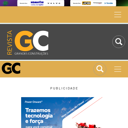
P U B L I C I D A D E