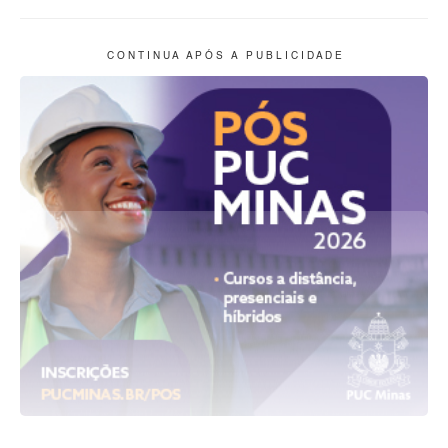
C O N T I N U A A P Ó S A P U B L I C I D A D E