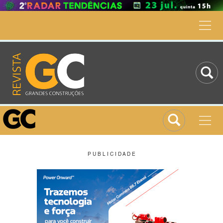
P U B L I C I D A D E