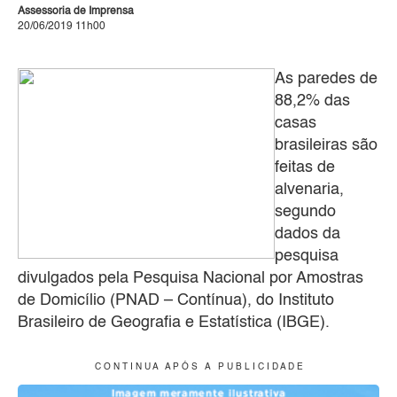
Assessoria de Imprensa
20/06/2019 11h00
As paredes de
88,2% das
casas
brasileiras são
feitas de
alvenaria,
segundo
dados da
pesquisa
divulgados pela Pesquisa Nacional por Amostras
de Domicílio (PNAD – Contínua), do Instituto
Brasileiro de Geografia e Estatística (IBGE).
C O N T I N U A A P Ó S A P U B L I C I D A D E