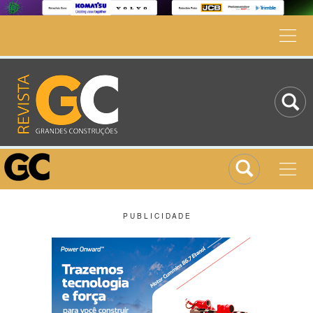
P U B L I C I D A D E