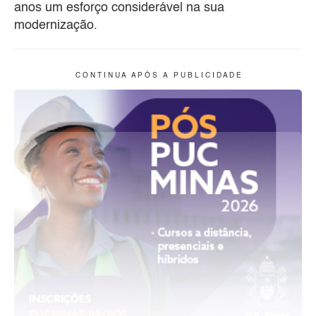
anos um esforço considerável na sua
modernização.
C O N T I N U A A P Ó S A P U B L I C I D A D E