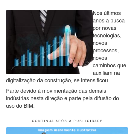
Nos últimos
anos a busca
por novas
tecnologias,
novos
processos,
novos
caminhos que
auxiliam na
digitalização da construção, se intensificou.
Parte devido à movimentação das demais
indústrias nesta direção e parte pela difusão do
uso do BIM.
C O N T I N U A A P Ó S A P U B L I C I D A D E