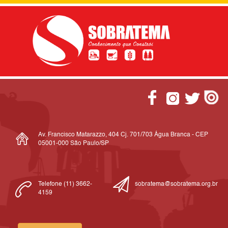
Av. Francisco Matarazzo, 404 Cj. 701/703 Água Branca - CEP
05001-000 São Paulo/SP
Telefone (11) 3662-
sobratema@sobratema.org.br
4159