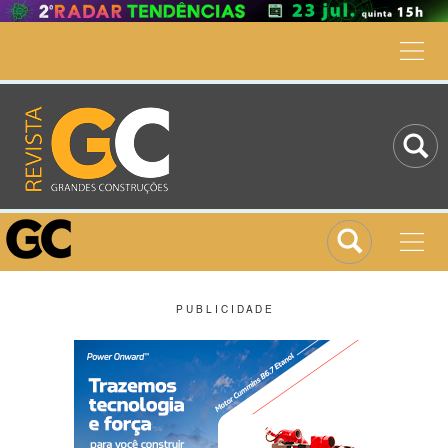
P U B L I C I D A D E