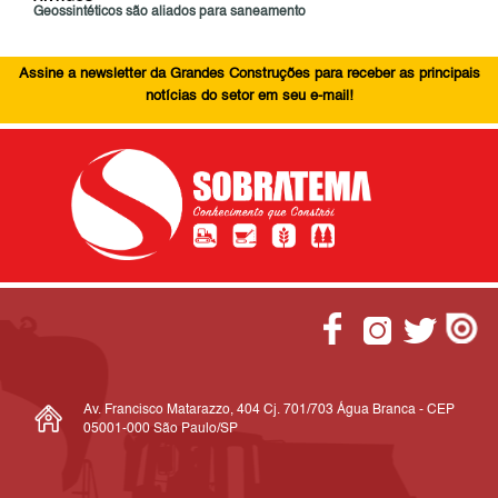
Geossintéticos são aliados para saneamento
Assine a newsletter da Grandes Construções para receber as principais
notícias do setor em seu e-mail!
Av. Francisco Matarazzo, 404 Cj. 701/703 Água Branca - CEP
05001-000 São Paulo/SP