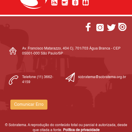
Av. Francisco Matarazzo, 404 Cj. 701/703 Água Branca - CEP
05001-000 São Paulo/SP
Telefone (11) 3662-
sobratema@sobratema.org.br
4159
Comunicar Erro
© Sobratema. A reprodução do conteúdo total ou parcial é autorizada, desde
que citada a fonte.
Política de privacidade