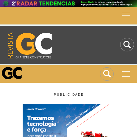
P U B L I C I D A D E