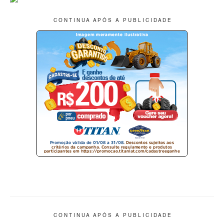
C O N T I N U A A P Ó S A P U B L I C I D A D E
C O N T I N U A A P Ó S A P U B L I C I D A D E