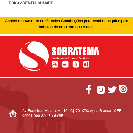
BRK AMBIENTAL SUMARÉ
Assine a newsletter da Grandes Construções para receber as principais
notícias do setor em seu e-mail!
Av. Francisco Matarazzo, 404 Cj. 701/703 Água Branca - CEP
05001-000 São Paulo/SP