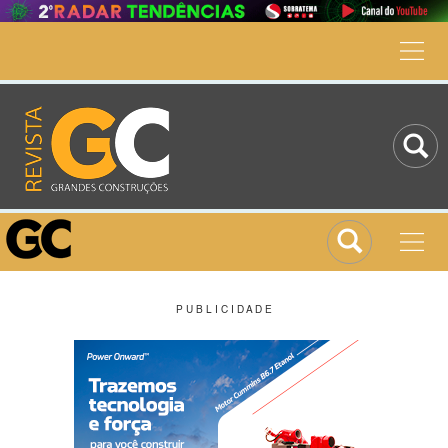
P U B L I C I D A D E