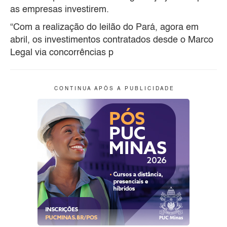
as empresas investirem.
“Com a realização do leilão do Pará, agora em
abril, os investimentos contratados desde o Marco
Legal via concorrências p
C O N T I N U A A P Ó S A P U B L I C I D A D E