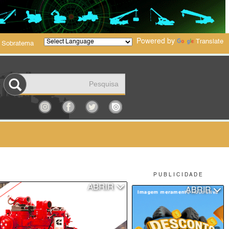
Powered by
Translate
 Sobratema
P U B L I C I D A D E
ABRIR
ABRIR