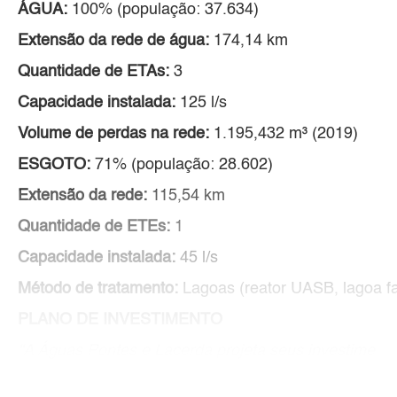
ÁGUA:
100% (população: 37.634)
Extensão da rede de água:
174,14 km
Quantidade de ETAs:
3
Capacidade instalada:
125 l/s
Volume de perdas na rede:
1.195,432 m³ (2019)
ESGOTO:
71% (população: 28.602)
Extensão da rede:
115,54 km
Quantidade de ETEs:
1
Capacidade instalada:
45 l/s
Método de tratamento:
Lagoas (reator UASB, lagoa fa
PLANO DE INVESTIMENTO
“A Águas Pontes e Lacerda projeta seus investime