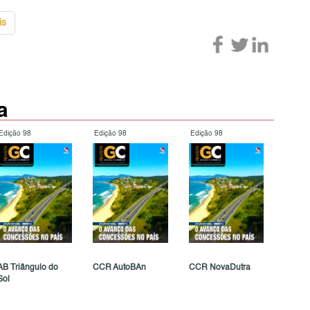
is
a
Edição 98
Edição 98
Edição 98
AB Triângulo do
CCR AutoBAn
CCR NovaDutra
Sol