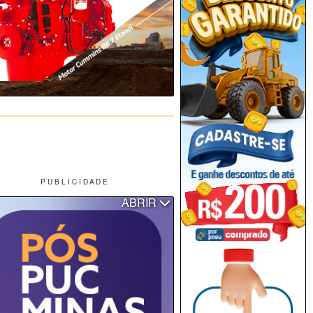
P U B L I C I D A D E
ABRIR