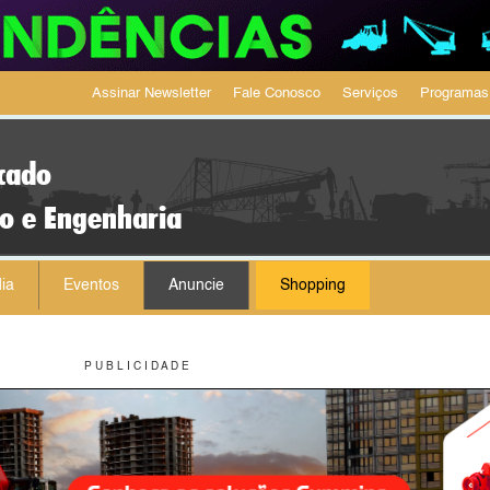
Assinar Newsletter
Fale Conosco
Serviços
Programas
cado
ão e Engenharia
ia
Eventos
Anuncie
Shopping
P U B L I C I D A D E