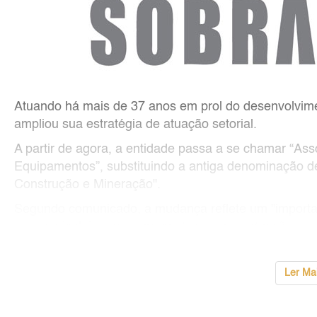
Atuando há mais de 37 anos em prol do desenvolvi
ampliou sua estratégia de atuação setorial.
A partir de agora, a entidade passa a se chamar “Ass
Equipamentos”, substituindo a antiga denominação de
Construção e Mineração".
Segundo comunicado, a mudança reflete um "importa
passa a incluir novos segmentos em sua atuação, c
...
Ler Ma