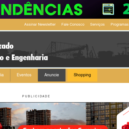
Assinar Newsletter
Fale Conosco
Serviços
Programas
cado
ão e Engenharia
ia
Eventos
Anuncie
Shopping
P U B L I C I D A D E