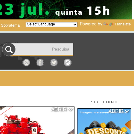
Powered by
Translate
 Sobratema
P U B L I C I D A D E
ABRIR
ABRIR