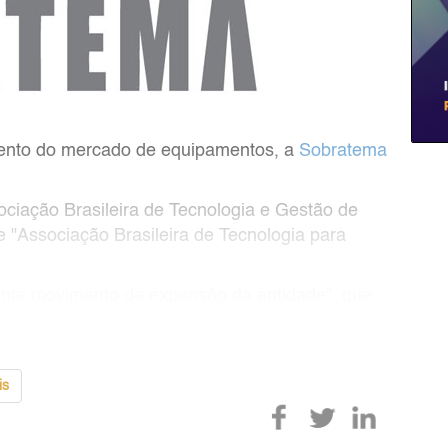
mento do mercado de equipamentos, a
Sobratema
ociação Brasileira de Tecnologia e Gestão de
 "Associação Brasileira de Tecnologia para
nte movimento de expansão da entidade", que
omo agrone
is