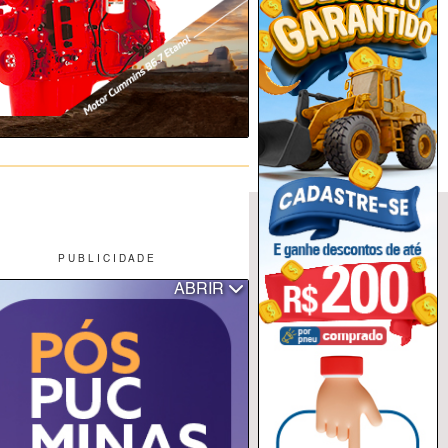
P U B L I C I D A D E
ABRIR