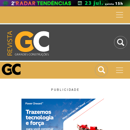
P U B L I C I D A D E