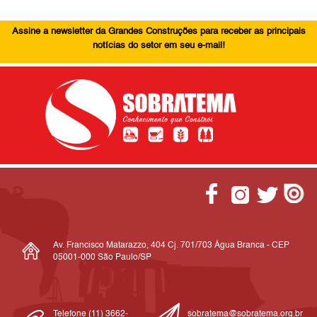
Assine a newsletter da Grandes Construções para receber as principais
notícias do setor em seu e-mail!
Av. Francisco Matarazzo, 404 Cj. 701/703 Água Branca - CEP
05001-000 São Paulo/SP
Telefone (11) 3662-
sobratema@sobratema.org.br