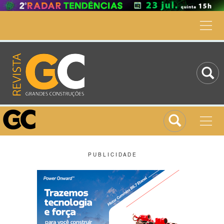
P U B L I C I D A D E