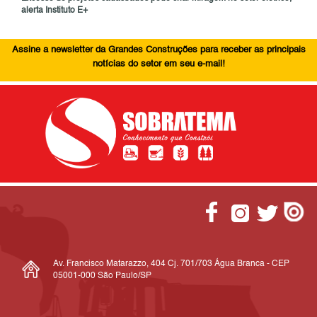
alerta Instituto E+
Assine a newsletter da Grandes Construções para receber as principais
notícias do setor em seu e-mail!
Av. Francisco Matarazzo, 404 Cj. 701/703 Água Branca - CEP
05001-000 São Paulo/SP