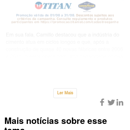
Em sua fala, Camillo destacou que a indústria do
cimento atua em ciclos longos e que, após a
construção de quase 40 novas fábricas entre 2006
e 2015, o setor opera com uma capacidade ociosa
de quase 40%.
Atualmente, o Brasil consome 67 milhões de t
...
Ler Mais
Mais notícias sobre esse
tema